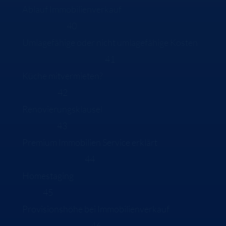
Ablauf Immobilienverkauf
40
Umlagefähige oder nicht umlagefähige Kosten
41
Küche mitvermieten?
42
Renovierungsklausel
43
Premium Immobilien Service erklärt
44
Homestaging
45
Provisionshöhe bei Immobilienverkauf
46