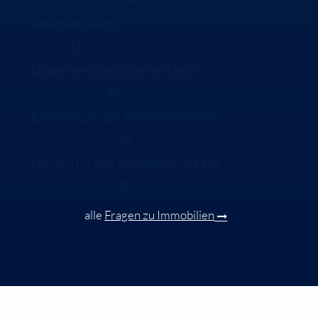
Bieterverfahren
47
Dauer des Immobilienverkaufs
48
Bestimmung des Immobilienwertes
49
Steuern für den Immobilienverkauf
50
alle
Fragen zu Immobilien