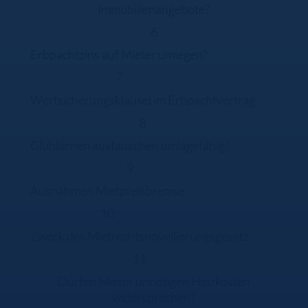
Immobilienangebote?
6
Erbpachtzins auf Mieter umlegen?
7
Wertsicherungsklausel im Erbpachtvertrag
8
Glühbirnen austauschen umlagefähig?
9
Ausnahmen Mietpreisbremse
10
Zweck des Mietrechtsnovellierungsgesetz
11
Dürfen Mieter unnötigen Heizkosten
widersprechen?