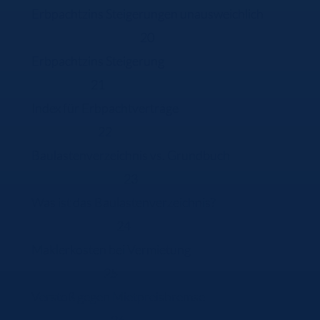
Erbpachtzins Steigerungen unausweichlich
20
Erbpachtzins Steigerung
21
Index für Erbpachtverträge
22
Baulastenverzeichnis vs. Grundbuch
23
Was ist das Baulastenverzeichnis?
24
Maklerkosten bei Vermietung
25
Verstoß gegen Mietpreisbremse
26