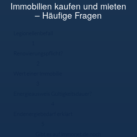
Immobilien kaufen und mieten
– Häufige Fragen
Legionellenbefall
1
Renovierungspflicht?
2
Wert einer Immobilie
3
Energieausweis Gültigkeitsdauer?
4
Endenergiebedarf erklärt
5
Gibt es auf immonet.de noch