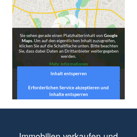
Sie sehen gerade einen Platzhalterinhalt von
Google
Maps
. Um auf den eigentlichen Inhalt zuzugreifen,
klicken Sie auf die Schaltfläche unten. Bitte beachten
Sie, dass dabei Daten an Drittanbieter weitergegeben
werden.
Mehr Informationen
Inhalt entsperren
Kostenfreie
Wertermittlung und
Gutachten
Ihrer Immobilie in
Erforderlichen Service akzeptieren und
Meckenheim
Inhalte entsperren
Immobilien verkaufen und