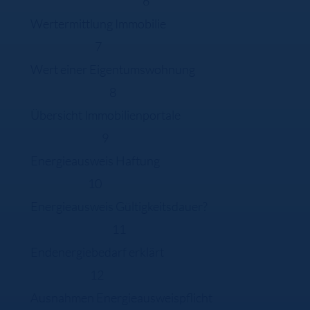
6
Wertermittlung Immobilie
7
Wert einer Eigentumswohnung
8
Übersicht Immobilienportale
9
Energieausweis Haftung
10
Energieausweis Gültigkeitsdauer?
11
Endenergiebedarf erklärt
12
Ausnahmen Energieausweispflicht