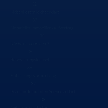
32
Nebenkosten leicht erklärt
33
Notarieller Immobilienkaufvertrag
34
Küche mitvermieten?
35
Renovierungsklausel
36
Auflassungsvormerkung
37
Premium Immobilien Service erklärt
38
Gebäudenutzfläche