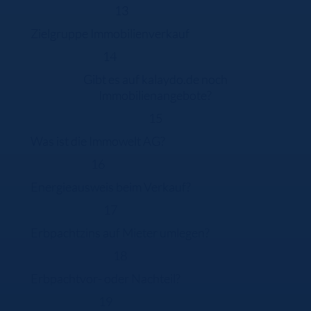
13
Zielgruppe Immobilienverkauf
14
Gibt es auf kalaydo.de noch
Immobilienangebote?
15
Was ist die Immowelt AG?
16
Energieausweis beim Verkauf?
17
Erbpachtzins auf Mieter umlegen?
18
Erbpachtvor- oder Nachteil?
19