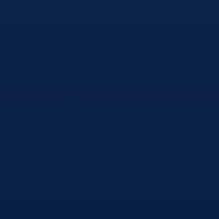
Modernisierungskosten umlegen
27
Ausnahmen Mietpreisbremse
28
Ortsübliche Vergleichsmiete
29
Geltungsbereich Mietpreisbremse
30
Mietpreisbremse
31
Zahlt der Mieter das Heizöl?
32
Immobilie dämmen