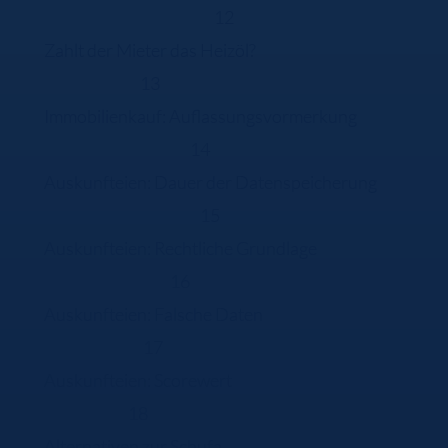
12
Zahlt der Mieter das Heizöl?
13
Immobilienkauf: Auflassungsvormerkung
14
Auskunfteien: Dauer der Datenspeicherung
15
Auskunfteien: Rechtliche Grundlage
16
Auskunfteien: Falsche Daten
17
Auskunfteien: Scorewert
18
Alternativen zur Schufa