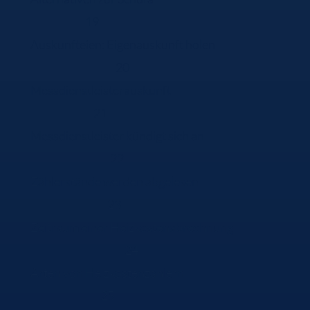
19
Auskunfteien: Eigenauskunft holen
20
Messdienstleisterauskunft
21
Messdienstleister kündigt sich an
22
Zählerstände werden abgelesen
23
Zeitraum einer Heizkostenabrechnung
24
Arten von Heizkostenzählern
25