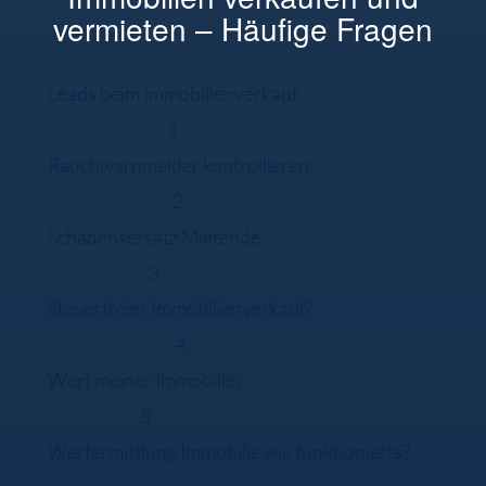
vermieten – Häufige Fragen
Leads beim Immobilienverkauf
1
Rauchwarnmelder kontrollieren
2
Schadensersatz Mietende
3
Steuerfreier Immobilienverkauf?
4
Wert meiner Immobilie?
5
Wertermittlung Immobilie wie funktionierts?