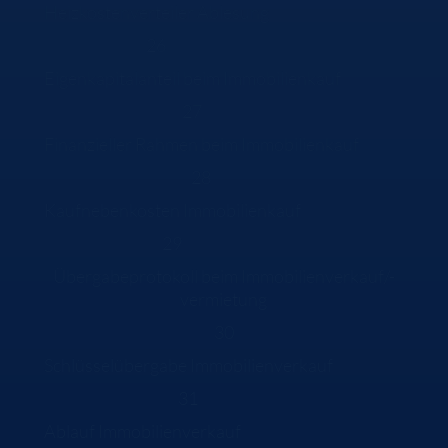
Heizkostenverteiler Ablesung
26
Eigenkapitalanteil beim Immobilienkauf
27
Finanzieller Rahmen beim Immobilienkauf
28
Kaufnebenkosten Immobilienkauf
29
Übergabeprotokoll beim Immobilienverkauf/-
vermietung
30
Schlüsselübergabe Immobilienverkauf
31
Ablauf Immobilienverkauf