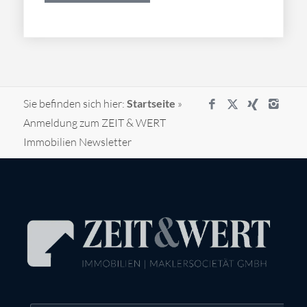
dieses
Feld
leer.
Sie befinden sich hier:
Startseite
»
Anmeldung zum ZEIT & WERT
Immobilien Newsletter