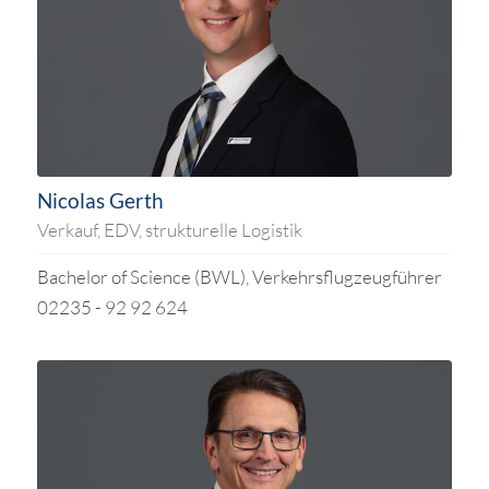
Nicolas Gerth
Verkauf, EDV, strukturelle Logistik
Bachelor of Science (BWL), Verkehrsflugzeugführer
02235 - 92 92 624