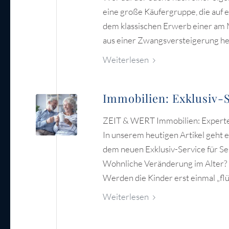
eine große Käufergruppe, die auf e
dem klassischen Erwerb einer am 
aus einer Zwangsversteigerung her
Weiterlesen
Immobilien: Exklusiv-S
ZEIT & WERT Immobilien: Exper
In unserem heutigen Artikel geh
dem neuen Exklusiv-Service für Se
Wohnliche Veränderung im Alter?
Werden die Kinder erst einmal „flü
Weiterlesen