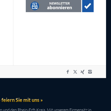
feiern Sie mit uns »
n und den Rhein-Erft-Kreis. Mit unserem Firmensitz in