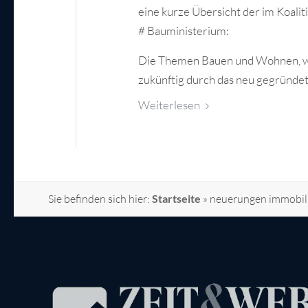
eine kurze Übersicht der im Koal
# Bauministerium:
Die Themen Bauen und Wohnen, we
zukünftig durch das neu gegründe
Weiterlesen
Sie befinden sich hier:
Startseite
»
neuerungen immobil