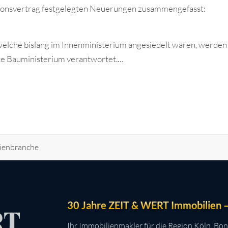
itionsvertrag festgelegten Neuerungen zusammengefasst:
lche bislang im Innenministerium angesiedelt waren, werden
te Bauministerium verantwortet.…
ienbranche
30 Jahre ZEIT & WERT Immobilien – 
Ihr Immobilienmakler für die Region Köln, Bon