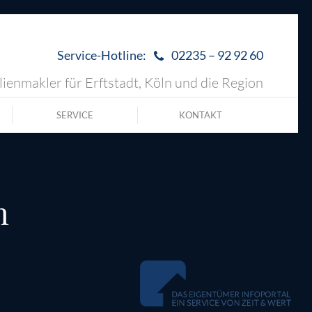
Service-Hotline:
02235 – 92 92 60
ienmakler für Erftstadt, Köln und die Region
SERVICE
KONTAKT
n