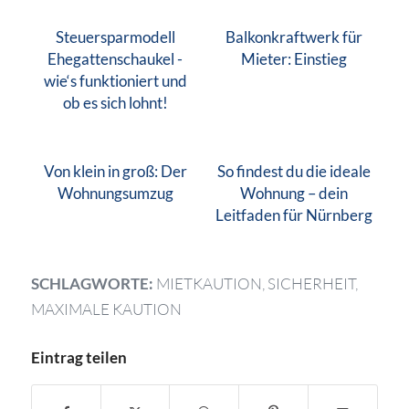
Steuersparmodell
Balkonkraftwerk für
Ehegattenschaukel -
Mieter: Einstieg
wie‘s funktioniert und
ob es sich lohnt!
Von klein in groß: Der
So findest du die ideale
Wohnungsumzug
Wohnung – dein
Leitfaden für Nürnberg
SCHLAGWORTE:
MIETKAUTION
,
SICHERHEIT
,
MAXIMALE KAUTION
Eintrag teilen