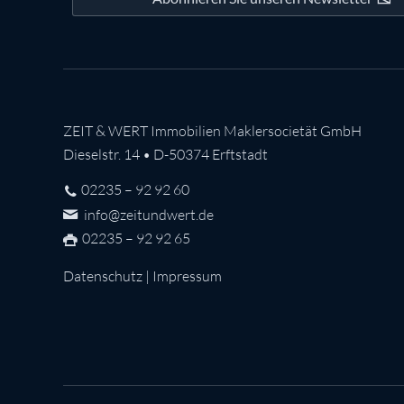
ZEIT & WERT Immobilien Maklersocietät GmbH
Dieselstr. 14 • D-50374 Erftstadt
02235 – 92 92 60
info@zeitundwert.de
02235 – 92 92 65
Datenschutz
|
Impressum