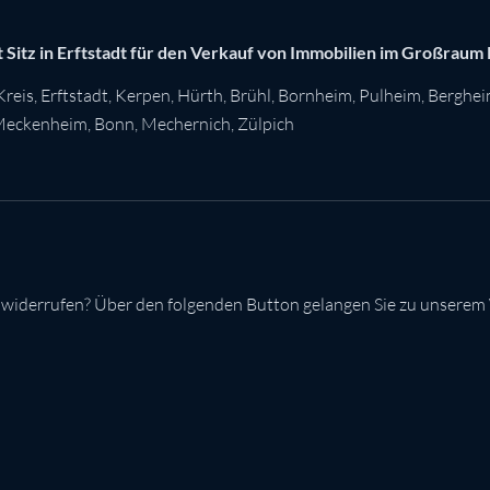
 Sitz in Erftstadt für den Verkauf von Immobilien im Großraum
Kreis
,
Erftstadt
,
Kerpen
,
Hürth
,
Brühl
,
Bornheim
,
Pulheim
,
Berghe
eckenheim
,
Bonn
,
Mechernich
,
Zülpich
 widerrufen? Über den folgenden Button gelangen Sie zu unserem