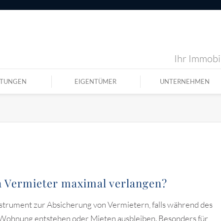
Ihr Immobil
STUNGEN
EIGENTÜMER
UNTERNEHMEN
en Vermieter maximal verlangen?
Instrument zur Absicherung von Vermietern, falls während des
 Wohnung entstehen oder Mieten ausbleiben. Besonders für