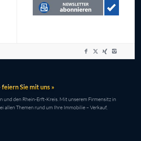
feiern Sie mit uns »
n und den Rhein-Erft-Kreis. Mit unserem Firmensitz in
bei allen Themen rund um Ihre Immobilie – Verkauf,