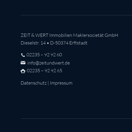
ZEIT & WERT Immobilien Maklersocietät GmbH
Dieselstr. 14 • D-50374 Erftstadt
02235 – 92 92 60
info@zeitundwert.de
02235 – 92 92 65
Datenschutz
|
Impressum