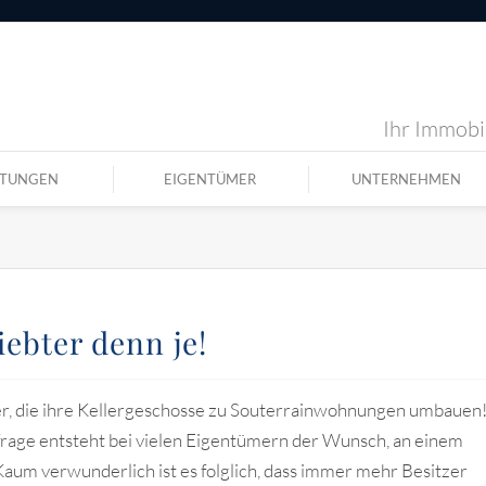
Ihr Immobil
STUNGEN
EIGENTÜMER
UNTERNEHMEN
ebter denn je!
, die ihre Kellergeschosse zu Souterrainwohnungen umbauen
age entsteht bei vielen Eigentümern der Wunsch, an einem
aum verwunderlich ist es folglich, dass immer mehr Besitzer