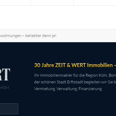
nwohnungen – beliebter denn je!
30 Jahre ZEIT & WERT Immobilien – 
Ihr Immobilienmakler für die Region Köln, Bon
der schönen Stadt Erftstadt begleiten wir Sie 
Vermietung, Verwaltung, Finanzierung.