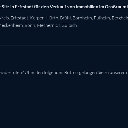
 Sitz in Erftstadt für den Verkauf von Immobilien im Großraum
Kreis
,
Erftstadt
,
Kerpen
,
Hürth
,
Brühl
,
Bornheim
,
Pulheim
,
Berghe
eckenheim
,
Bonn
,
Mechernich
,
Zülpich
 widerrufen? Über den folgenden Button gelangen Sie zu unserem