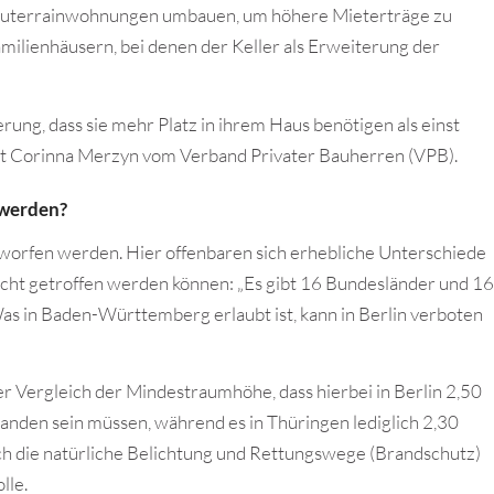
Souterrainwohnungen umbauen, um höhere Mieterträge zu
amilienhäusern, bei denen der Keller als Erweiterung der
ung, dass sie mehr Platz in ihrem Haus benötigen als einst
agt Corinna Merzyn vom Verband Privater Bauherren (VPB).
 werden?
eworfen werden. Hier offenbaren sich erhebliche Unterschiede
icht getroffen werden können: „Es gibt 16 Bundesländer und 16
s in Baden-Württemberg erlaubt ist, kann in Berlin verboten
er Vergleich der Mindestraumhöhe, dass hierbei in Berlin 2,50
anden sein müssen, während es in Thüringen lediglich 2,30
h die natürliche Belichtung und Rettungswege (Brandschutz)
lle.