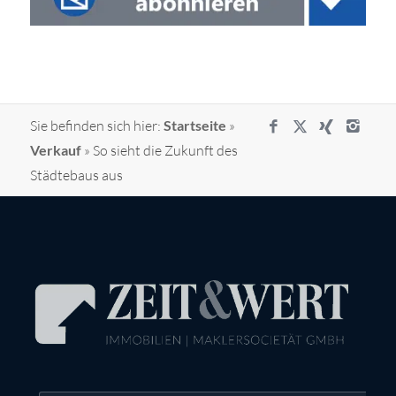
Sie befinden sich hier:
Startseite
»
Verkauf
»
So sieht die Zukunft des
Städtebaus aus