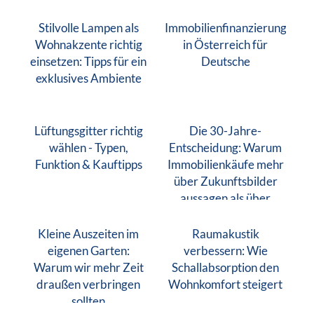
Stilvolle Lampen als
Immobilienfinanzierung
Wohnakzente richtig
in Österreich für
einsetzen: Tipps für ein
Deutsche
exklusives Ambiente
Lüftungsgitter richtig
Die 30-Jahre-
wählen - Typen,
Entscheidung: Warum
Funktion & Kauftipps
Immobilienkäufe mehr
über Zukunftsbilder
aussagen als über
Finanzen
Kleine Auszeiten im
Raumakustik
eigenen Garten:
verbessern: Wie
Warum wir mehr Zeit
Schallabsorption den
draußen verbringen
Wohnkomfort steigert
sollten