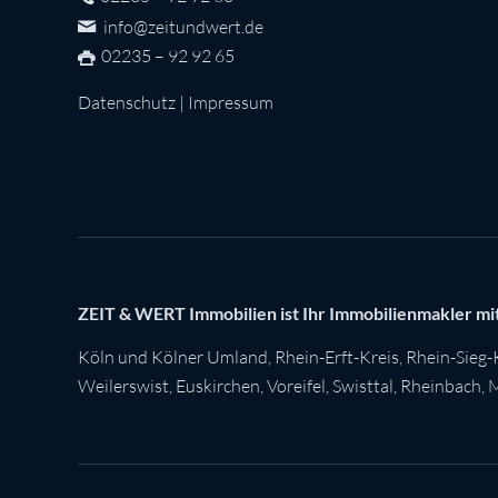
info@zeitundwert.de
02235 – 92 92 65
Datenschutz
|
Impressum
ZEIT & WERT Immobilien ist Ihr Immobilienmakler mit
Köln
und Kölner Umland,
Rhein-Erft-Kreis
,
Rhein-Sieg-
Weilerswist
,
Euskirchen
, Voreifel,
Swisttal
,
Rheinbach
,
M