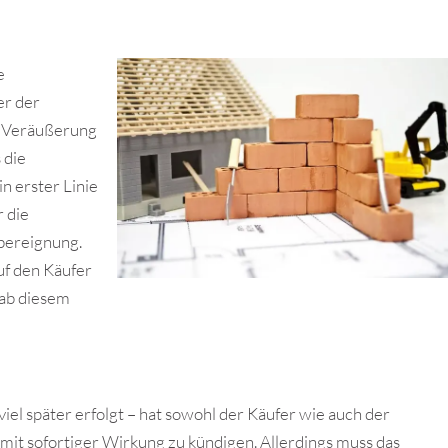
e
er der
r Veräußerung
 die
n erster Linie
r die
bereignung.
uf den Käufer
 ab diesem
iel später erfolgt – hat sowohl der Käufer wie auch der
mit sofortiger Wirkung zu kündigen. Allerdings muss das