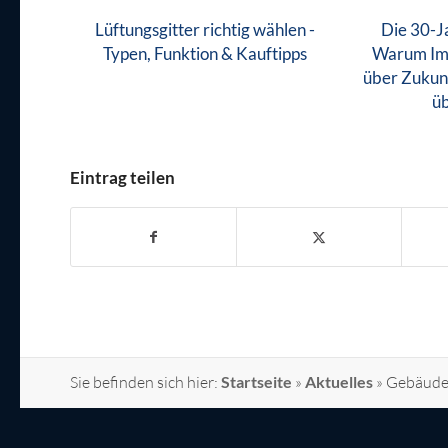
Lüftungsgitter richtig wählen -
Die 30-J
Typen, Funktion & Kauftipps
Warum Im
über Zukunf
ü
Eintrag teilen
Sie befinden sich hier:
Startseite
»
Aktuelles
»
Gebäudev