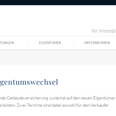
Ihr Immobil
STUNGEN
EIGENTÜMER
UNTERNEHMEN
igentumswechsel
ende Gebäudeversicherung zunächst auf den neuen Eigentümer
rleisten. Zwei Termine sind dabei sowohl für den Verkäufer