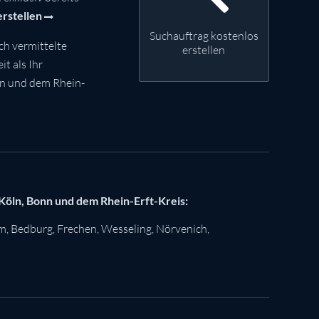
erstellen
Suchauftrag kostenlos
ch vermittelte
erstellen
t als Ihr
nn und dem Rhein-
 Köln, Bonn und dem Rhein-Erft-Kreis:
im
,
Bedburg
,
Frechen
,
Wesseling
,
Nörvenich
,