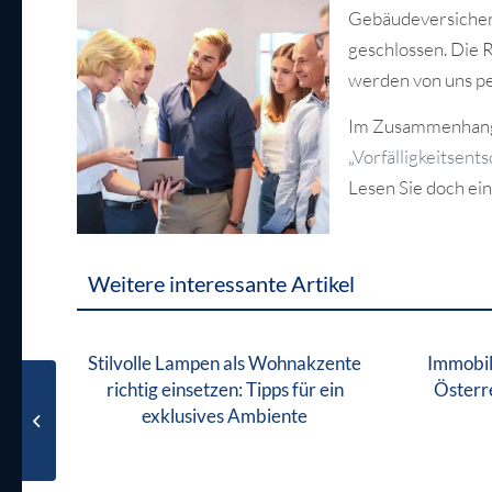
Gebäudeversicher
geschlossen. Die 
werden von uns pe
Im Zusammenhang 
„
Vorfälligkeitsent
Lesen Sie doch e
Weitere interessante Artikel
Stilvolle Lampen als Wohnakzente
Immobil
richtig einsetzen: Tipps für ein
Österr
Vorfälligkeitsentschädigung
exklusives Ambiente
bei vorzeitiger
Kreditkündigung