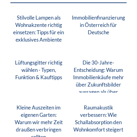
Stilvolle Lampen als
Immobilienfinanzierung
Wohnakzente richtig
in Österreich für
einsetzen: Tipps für ein
Deutsche
exklusives Ambiente
Lüftungsgitter richtig
Die 30-Jahre-
wählen - Typen,
Entscheidung: Warum
Funktion & Kauftipps
Immobilienkäufe mehr
über Zukunftsbilder
aussagen als über
Finanzen
Kleine Auszeiten im
Raumakustik
eigenen Garten:
verbessern: Wie
Warum wir mehr Zeit
Schallabsorption den
draußen verbringen
Wohnkomfort steigert
sollten