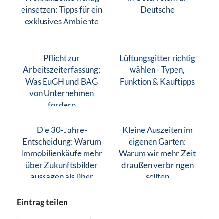
einsetzen: Tipps für ein
Deutsche
exklusives Ambiente
Pflicht zur
Lüftungsgitter richtig
Arbeitszeiterfassung:
wählen - Typen,
Was EuGH und BAG
Funktion & Kauftipps
von Unternehmen
fordern
Die 30-Jahre-
Kleine Auszeiten im
Entscheidung: Warum
eigenen Garten:
Immobilienkäufe mehr
Warum wir mehr Zeit
über Zukunftsbilder
draußen verbringen
aussagen als über
sollten
Finanzen
Eintrag teilen