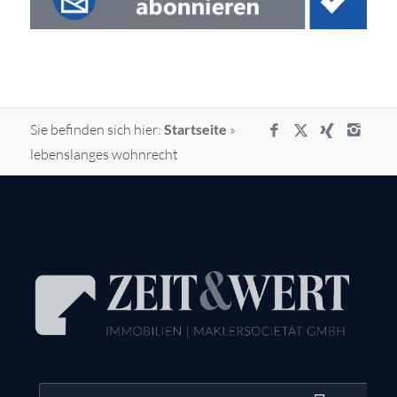
Sie befinden sich hier:
Startseite
»
lebenslanges wohnrecht