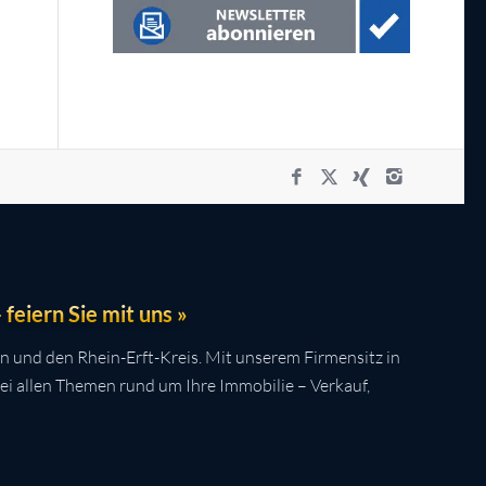
feiern Sie mit uns »
n und den Rhein-Erft-Kreis. Mit unserem Firmensitz in
bei allen Themen rund um Ihre Immobilie – Verkauf,