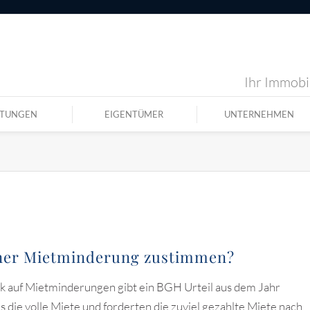
Ihr Immobil
STUNGEN
EIGENTÜMER
UNTERNEHMEN
iner Mietminderung zustimmen?
ick auf Mietminderungen gibt ein BGH Urteil aus dem Jahr
 die volle Miete und forderten die zuviel gezahlte Miete nach