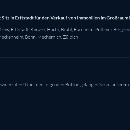
 Sitz in Erftstadt für den Verkauf von Immobilien im Großraum
Kreis
,
Erftstadt
,
Kerpen
,
Hürth
,
Brühl
,
Bornheim
,
Pulheim
,
Berghe
eckenheim
,
Bonn
,
Mechernich
,
Zülpich
 widerrufen? Über den folgenden Button gelangen Sie zu unserem