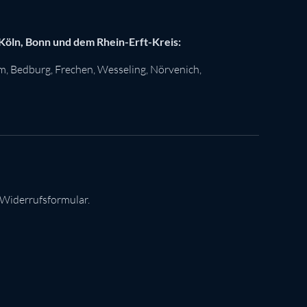
 Köln, Bonn und dem Rhein-Erft-Kreis:
im
,
Bedburg
,
Frechen
,
Wesseling
,
Nörvenich
,
 Widerrufsformular.