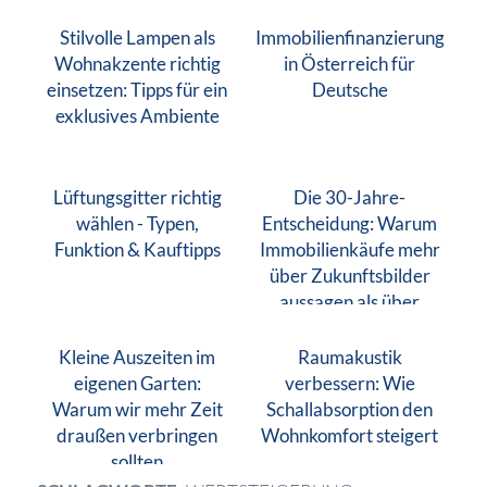
Stilvolle Lampen als
Immobilienfinanzierung
Wohnakzente richtig
in Österreich für
einsetzen: Tipps für ein
Deutsche
exklusives Ambiente
Lüftungsgitter richtig
Die 30-Jahre-
wählen - Typen,
Entscheidung: Warum
Funktion & Kauftipps
Immobilienkäufe mehr
über Zukunftsbilder
aussagen als über
Finanzen
Kleine Auszeiten im
Raumakustik
eigenen Garten:
verbessern: Wie
Warum wir mehr Zeit
Schallabsorption den
draußen verbringen
Wohnkomfort steigert
sollten