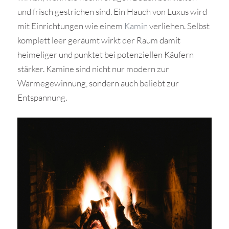
und frisch gestrichen sind. Ein Hauch von Luxus wird
mit Einrichtungen wie einem
Kamin
verliehen. Selbst
komplett leer geräumt wirkt der Raum damit
heimeliger und punktet bei potenziellen Käufern
stärker. Kamine sind nicht nur modern zur
Wärmegewinnung, sondern auch beliebt zur
Entspannung.