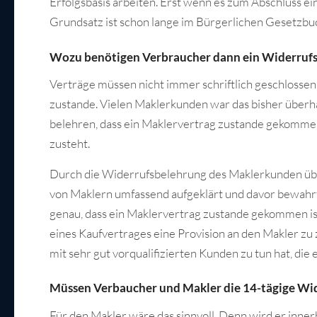
Erfolgsbasis arbeiten. Erst wenn es zum Abschluss ein
Grundsatz ist schon lange im Bürgerlichen Gesetzb
Wozu benötigen Verbraucher dann ein Widerrufs
Verträge müssen nicht immer schriftlich geschloss
zustande. Vielen Maklerkunden war das bisher überha
belehren, dass ein Maklervertrag zustande gekommen 
zusteht.
Durch die Widerrufsbelehrung des Maklerkunden üb
von Maklern umfassend aufgeklärt und davor bewahrt,
genau, dass ein Maklervertrag zustande gekommen ist
eines Kaufvertrages eine Provision an den Makler zu z
mit sehr gut vorqualifizierten Kunden zu tun hat, d
Müssen Verbaucher und Makler die 14-tägige Wid
Für den Makler wäre das sinnvoll. Denn wird er innerh