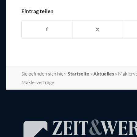
Eintrag teilen
Sie befinden sich hier:
Startseite
»
Aktuelles
»
Maklerve
Maklerverträge!