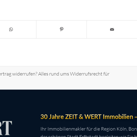
rtrag widerrufen? Alles rund ums Widerrufsrecht für
30 Jahre ZEIT & WERT Immobilien – 
Ihr Immobilienmakler für die Region Köln, Bon
der schönen Stadt Erftstadt begleiten wir Sie 