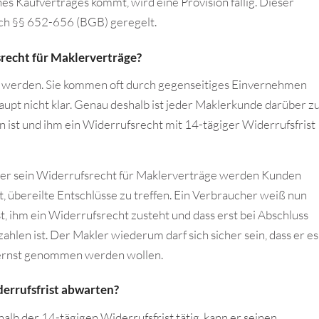
es Kaufvertrages kommt, wird eine Provision fällig. Dieser
uch §§ 652-656 (BGB) geregelt.
recht für Maklerverträge?
en werden. Sie kommen oft durch gegenseitiges Einvernehmen
upt nicht klar. Genau deshalb ist jeder Maklerkunde darüber z
ist und ihm ein Widerrufsrecht mit 14-tägiger Widerrufsfrist
er sein Widerrufsrecht für Maklerverträge werden Kunden
 übereilte Entschlüsse zu treffen. Ein Verbraucher weiß nun
, ihm ein Widerrufsrecht zusteht und dass erst bei Abschluss
ahlen ist. Der Makler wiederum darf sich sicher sein, dass er es
ie ernst genommen werden wollen.
errufsfrist abwarten?
alb der 14-tägigen Widerrufsfrist tätig, kann er seinen