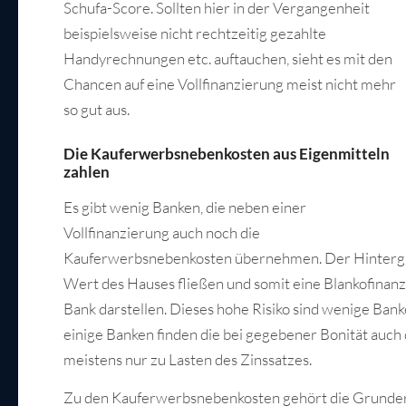
Schufa-Score. Sollten hier in der Vergangenheit
beispielsweise nicht rechtzeitig gezahlte
Handyrechnungen etc. auftauchen, sieht es mit den
Chancen auf eine Vollfinanzierung meist nicht mehr
so gut aus.
Die Kauferwerbsnebenkosten aus Eigenmitteln
zahlen
Es gibt wenig Banken, die neben einer
Vollfinanzierung auch noch die
Kauferwerbsnebenkosten übernehmen. Der Hintergrun
Wert des Hauses fließen und somit eine Blankofinanzi
Bank darstellen. Dieses hohe Risiko sind wenige Ban
einige Banken finden die bei gegebener Bonität auc
meistens nur zu Lasten des Zinssatzes.
Zu den Kauferwerbsnebenkosten gehört die Grunderw