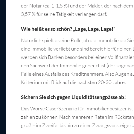
der Notar (ca. 1-1,5 %) und der Makler, der nach d
3,57 % für seine Tätigkeit verlangen darf.
Wie heißt es so schön? „Lage, Lage, Lage!“
Natürlich spielt es eine Rolle, ob die Immobilie die S
eine Immobilie verliebt und sind bereit hierfür eine
werden sich Banken besonders bei einer Vollfinanzie
den Sachwert der Immobilie gedeckt ist (der sogenann
Falle eines Ausfalls des Kreditnehmers. Also Augen au
Kriterium mit Blick auf die nächsten 20-30 Jahre.
Sichern Sie sich gegen Liquiditätsengpässe ab!
Das Worst-Case-Szenario für Immobilienbesitzer ist 
zahlen zu können. Nach mehreren Raten im Rückstand
groß – im Zweifel bis hin zu einer Zwangsversteiger