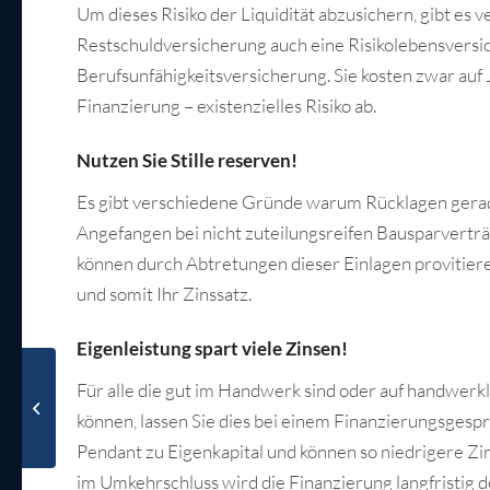
Um dieses Risiko der Liquidität abzusichern, gibt es
Restschuldversicherung auch eine Risikolebensversic
Berufsunfähigkeitsversicherung. Sie kosten zwar auf 
Finanzierung – existenzielles Risiko ab.
Nutzen Sie Stille reserven!
Es gibt verschiedene Gründe warum Rücklagen gerad
Angefangen bei nicht zuteilungsreifen Bausparvertr
können durch Abtretungen dieser Einlagen provitieren
und somit Ihr Zinssatz.
Eigenleistung spart viele Zinsen!
Die Grundsteuerreform
Für alle die gut im Handwerk sind oder auf handwerk
2022 – Definition der
können, lassen Sie dies bei einem Finanzierungsgesp
Wohn- bzw.
Bruttogrundfläche...
Pendant zu Eigenkapital und können so niedrigere Zi
im Umkehrschluss wird die Finanzierung langfristig de