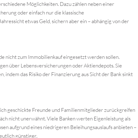
 verschiedene Möglichkeiten. Dazu zählen neben einer
herung oder einfach nur die klassische
Jahressicht etwas Geld, sichern aber ein – abhängig von der
e nicht zum Immobilienkauf eingesetzt werden sollen.
ägen über Lebensversicherungen oder Aktiendepots. Sie
, indem das Risiko der Finanzierung aus Sicht der Bank sinkt
lich geschickte Freunde und Familienmitglieder zurückgreifen
räch nicht unerwähnt. Viele Banken werten Eigenleistung als
nsen aufgrund eines niedrigeren Beleihungsauslaufs anbieten –
utlich günstiger.