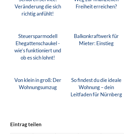
Veränderung die sich
Freiheit erreichen?
richtig anfühlt!
Steuersparmodell
Balkonkraftwerk für
Ehegattenschaukel -
Mieter: Einstieg
wie‘s funktioniert und
ob es sich lohnt!
Von klein in groß: Der
So findest du die ideale
Wohnungsumzug
Wohnung – dein
Leitfaden für Nürnberg
Eintrag teilen