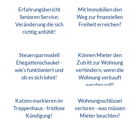
Erfahrungsbericht
Mit Immobilien den
Senioren Service:
Weg zur finanziellen
Veränderung die sich
Freiheit erreichen?
richtig anfühlt!
Steuersparmodell
Können Mieter den
Ehegattenschaukel -
Zutritt zur Wohnung
wie‘s funktioniert und
verhindern, wenn die
ob es sich lohnt!
Wohnung verkauft
werden soll?
Katzen markieren im
Wohnungsschlüssel
Treppenhaus - fristlose
verloren - was müssen
Kündigung!
Mieter beachten?