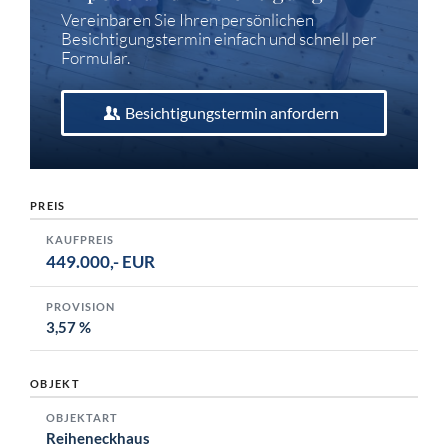
Vereinbaren Sie Ihren persönlichen
Besichtigungs­termin einfach und schnell per
Formular.
Besichtigungstermin anfordern
PREIS
KAUFPREIS
449.000,- EUR
PROVISION
3,57 %
OBJEKT
OBJEKTART
Reiheneckhaus