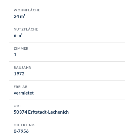
WOHNFLÄCHE
24 m²
NUTZFLÄCHE
6 m²
ZIMMER
1
BAUJAHR
1972
FREI AB
vermietet
ORT
50374 Erftstadt-Lechenich
OBJEKT NR.
0-7956