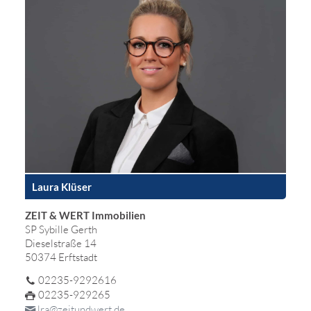
Laura Klüser
ZEIT & WERT Immobilien
SP Sybille Gerth
Dieselstraße 14
50374 Erftstadt
02235-9292616
02235-929265
lra@zeitundwert.de