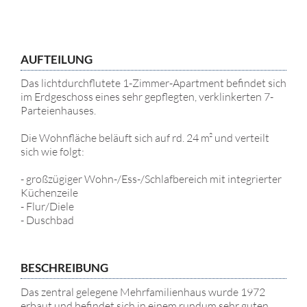
AUFTEILUNG
Das lichtdurchflutete 1-Zimmer-Apartment befindet sich
im Erdgeschoss eines sehr gepflegten, verklinkerten 7-
Parteienhauses.
Die Wohnfläche beläuft sich auf rd. 24 m² und verteilt
sich wie folgt:
- großzügiger Wohn-/Ess-/Schlafbereich mit integrierter
Küchenzeile
- Flur/Diele
- Duschbad
BESCHREIBUNG
Das zentral gelegene Mehrfamilienhaus wurde 1972
erbaut und befindet sich in einem rundum sehr guten