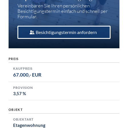
Vereinbaren Sie Ihren persönlichen
Besichtigungs­termin einfach und schnell per
Formular.
Besichtigungstermin anfordern
PREIS
KAUFPREIS
67.000,- EUR
PROVISION
3,57 %
OBJEKT
OBJEKTART
Etagenwohnung