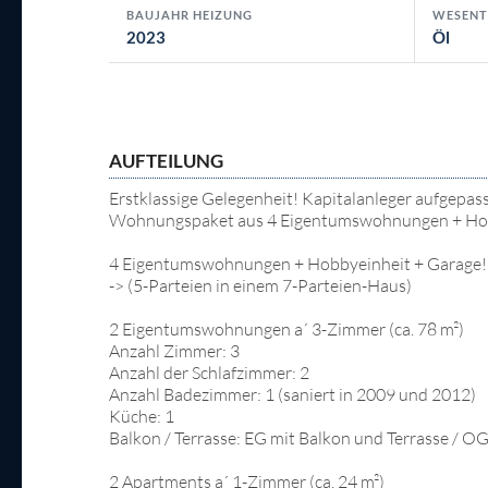
BAUJAHR HEIZUNG
WESENT
2023
Öl
AUFTEILUNG
Erstklassige Gelegenheit! Kapitalanleger aufgepass
Wohnungspaket aus 4 Eigentumswohnungen + Hobb
4 Eigentumswohnungen + Hobbyeinheit + Garage!
-> (5-Parteien in einem 7-Parteien-Haus)
2 Eigentumswohnungen a´ 3-Zimmer (ca. 78 m²)
Anzahl Zimmer: 3
Anzahl der Schlafzimmer: 2
Anzahl Badezimmer: 1 (saniert in 2009 und 2012)
Küche: 1
Balkon / Terrasse: EG mit Balkon und Terrasse / O
2 Apartments a´ 1-Zimmer (ca. 24 m²)