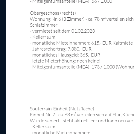
- Miteigentumsanteile (MEA): 56 / 1.000
Obergeschoss (rechts)
Wohnung Nr. 6 (3 Zimmer) - ca. 78 m² verteilen sic
Schlafzimmer
- vermietet seit dem 01.02.2023
- Kellerraum
- monatliche Mieteinnahmen: 615,- EUR Kaltmiete 
- Jahresrohertrag: 7.380,- EUR
- monatliches Hausgeld: 365,- EUR
- letzte Mieterhöhung: noch keine!
- Miteigentumsanteile (MEA): 173 / 1.000 (Wohnu
Souterrain-Einheit (Nutzfläche)
Einheit Nr. 7 - ca. 68 m² verteilen sich auf Flur, 
Wurde saniert - steht aktuell leer und kann neu ve
- Kellerraum
- monatliche Mieteinnahmen: -