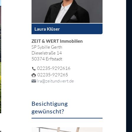
Laura Klüser
ZEIT & WERT Immobilien
SP Sybille Gerth
Dieselstraße 14
50374 Erftstadt
02235-9292616
02235-929265
lra@zeitundwert.de
Besichtigung
gewünscht?