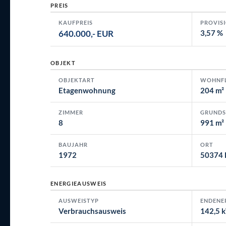
PREIS
KAUFPREIS
PROVIS
640.000,- EUR
3,57 %
OBJEKT
OBJEKTART
WOHNF
Etagenwohnung
204 m²
ZIMMER
GRUNDS
8
991 m²
BAUJAHR
ORT
1972
50374 
ENERGIEAUSWEIS
AUSWEISTYP
ENDENE
Verbrauchsausweis
142,5 