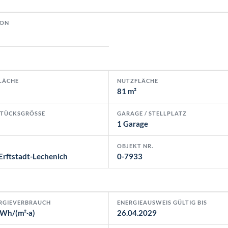
ION
LÄCHE
NUTZFLÄCHE
81 m²
TÜCKSGRÖSSE
GARAGE / STELLPLATZ
1 Garage
OBJEKT NR.
Erftstadt-Lechenich
0-7933
RGIEVERBRAUCH
ENERGIEAUSWEIS GÜLTIG BIS
kWh/(m²·a)
26.04.2029