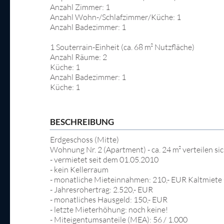
Anzahl Zimmer: 1
Anzahl Wohn-/Schlafzimmer/Küche: 1
Anzahl Badezimmer: 1
1 Souterrain-Einheit (ca. 68 m² Nutzfläche)
Anzahl Räume: 2
Küche: 1
Anzahl Badezimmer: 1
Küche: 1
BESCHREIBUNG
Erdgeschoss (Mitte)
Wohnung Nr. 2 (Apartment) - ca. 24 m² verteilen 
- vermietet seit dem 01.05.2010
- kein Kellerraum
- monatliche Mieteinnahmen: 210,- EUR Kaltmiete 
- Jahresrohertrag: 2.520,- EUR
- monatliches Hausgeld: 150,- EUR
- letzte Mieterhöhung: noch keine!
- Miteigentumsanteile (MEA): 56 / 1.000