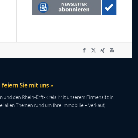
feiern Sie mit uns »
n und den Rhein-Erft-Kreis. Mit unserem Firmensitz in
bei allen Themen rund um Ihre Immobilie – Verkauf,