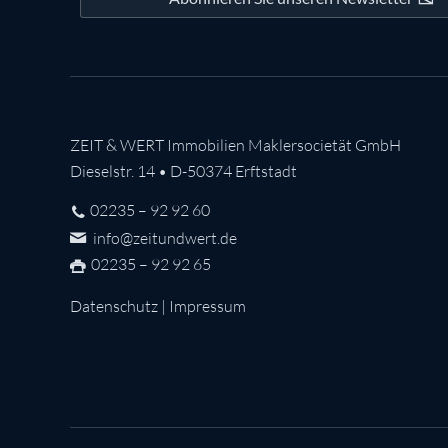
ZEIT & WERT Immobilien Maklersocietät GmbH
Dieselstr. 14 • D-50374 Erftstadt
02235 – 92 92 60
info@zeitundwert.de
02235 – 92 92 65
Datenschutz
|
Impressum