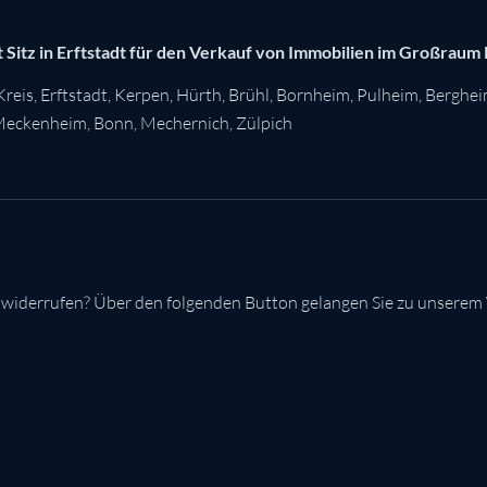
 Sitz in Erftstadt für den Verkauf von Immobilien im Großraum
Kreis
,
Erftstadt
,
Kerpen
,
Hürth
,
Brühl
,
Bornheim
,
Pulheim
,
Berghe
eckenheim
,
Bonn
,
Mechernich
,
Zülpich
 widerrufen? Über den folgenden Button gelangen Sie zu unserem