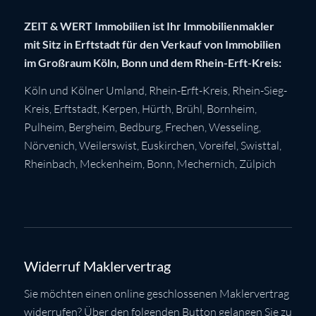
ZEIT & WERT Immobilien ist Ihr Immobilienmakler
mit Sitz in Erftstadt für den Verkauf von Immobilien
im Großraum Köln, Bonn und dem Rhein-Erft-Kreis:
Köln
und Kölner Umland,
Rhein-Erft-Kreis
,
Rhein-Sieg-
Kreis
,
Erftstadt
,
Kerpen
,
Hürth
,
Brühl
,
Bornheim
,
Pulheim
,
Bergheim
,
Bedburg
,
Frechen
,
Wesseling
,
Nörvenich
,
Weilerswist
,
Euskirchen
, Voreifel,
Swisttal
,
Rheinbach
,
Meckenheim
,
Bonn
,
Mechernich
,
Zülpich
Widerruf Maklervertrag
Sie möchten einen online geschlossenen Maklervertrag
widerrufen? Über den folgenden Button gelangen Sie zu