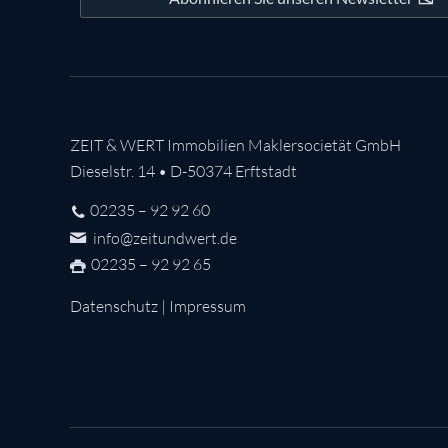
ZEIT & WERT Immobilien Maklersocietät GmbH
Dieselstr. 14 • D-50374 Erftstadt
02235 – 92 92 60
info@zeitundwert.de
02235 – 92 92 65
Datenschutz
|
Impressum