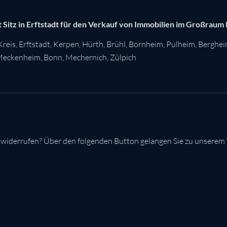
 Sitz in Erftstadt für den Verkauf von Immobilien im Großraum
Kreis
,
Erftstadt
,
Kerpen
,
Hürth
,
Brühl
,
Bornheim
,
Pulheim
,
Berghe
eckenheim
,
Bonn
,
Mechernich
,
Zülpich
 widerrufen? Über den folgenden Button gelangen Sie zu unserem