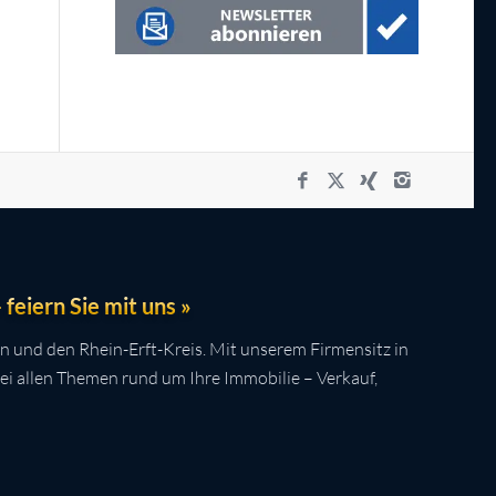
feiern Sie mit uns »
n und den Rhein-Erft-Kreis. Mit unserem Firmensitz in
bei allen Themen rund um Ihre Immobilie – Verkauf,