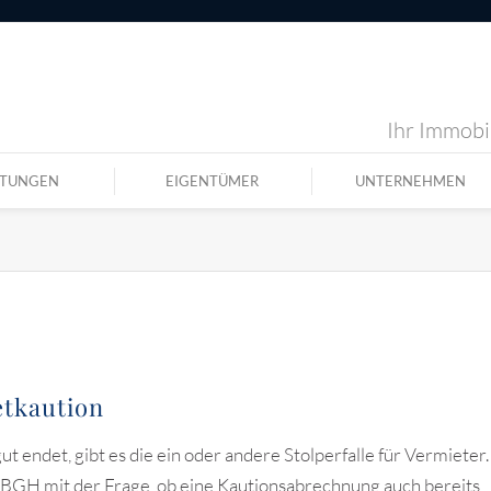
Ihr Immobil
STUNGEN
EIGENTÜMER
UNTERNEHMEN
etkaution
t endet, gibt es die ein oder andere Stolperfalle für Vermieter.
n BGH mit der Frage, ob eine Kautionsabrechnung auch bereits