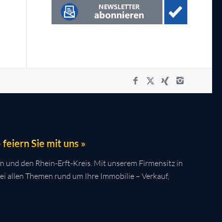
feiern Sie mit uns »
n und den Rhein-Erft-Kreis. Mit unserem Firmensitz in
bei allen Themen rund um Ihre Immobilie – Verkauf,