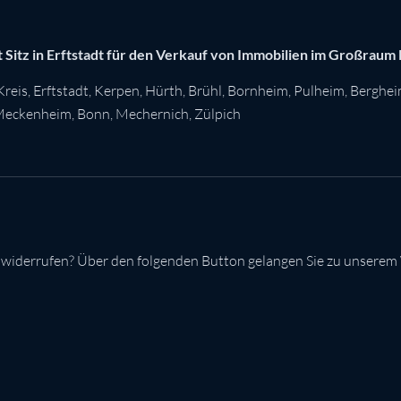
 Sitz in Erftstadt für den Verkauf von Immobilien im Großraum
Kreis
,
Erftstadt
,
Kerpen
,
Hürth
,
Brühl
,
Bornheim
,
Pulheim
,
Berghe
eckenheim
,
Bonn
,
Mechernich
,
Zülpich
 widerrufen? Über den folgenden Button gelangen Sie zu unserem