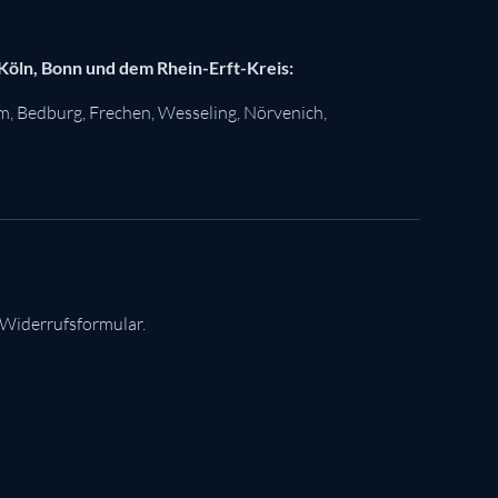
 Köln, Bonn und dem Rhein-Erft-Kreis:
im
,
Bedburg
,
Frechen
,
Wesseling
,
Nörvenich
,
 Widerrufsformular.