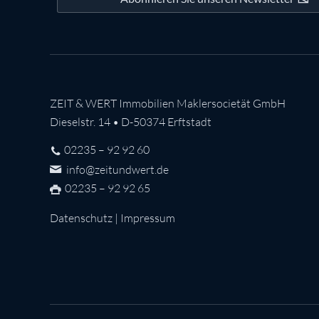
ZEIT & WERT Immobilien Maklersocietät GmbH
Dieselstr. 14 • D-50374 Erftstadt
02235 – 92 92 60
info@zeitundwert.de
02235 – 92 92 65
Datenschutz
|
Impressum