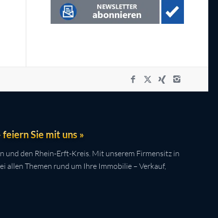
feiern Sie mit uns »
n und den Rhein-Erft-Kreis. Mit unserem Firmensitz in
bei allen Themen rund um Ihre Immobilie – Verkauf,