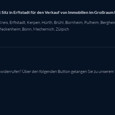
 Sitz in Erftstadt für den Verkauf von Immobilien im Großraum
Kreis
,
Erftstadt
,
Kerpen
,
Hürth
,
Brühl
,
Bornheim
,
Pulheim
,
Berghe
eckenheim
,
Bonn
,
Mechernich
,
Zülpich
 widerrufen? Über den folgenden Button gelangen Sie zu unserem