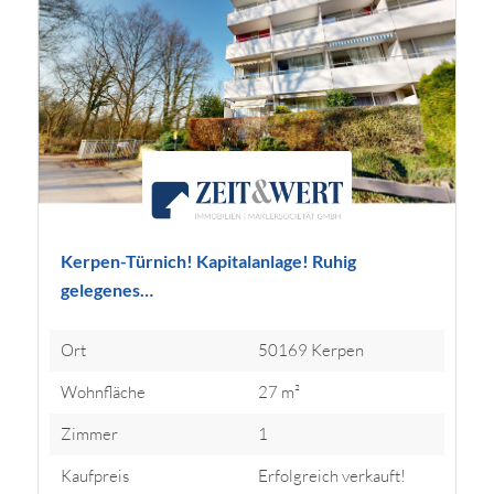
Kerpen-Türnich! Kapitalanlage! Ruhig
gelegenes…
Ort
50169 Kerpen
Wohnfläche
27 m²
Zimmer
1
Kaufpreis
Erfolgreich verkauft!