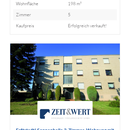
Wohnfläche
198 m²
Zimmer
5
Kaufpreis
Erfolgreich verkauft!
Erftstadt! Sonnenhelle 3-Zimmer-Wohnung mit