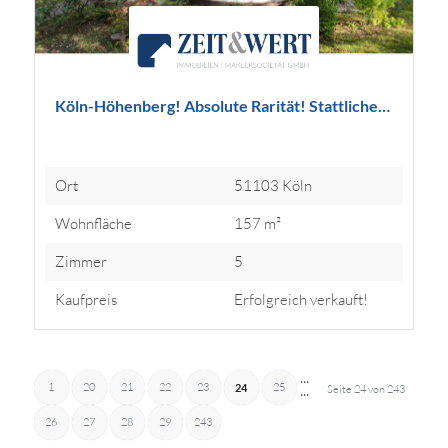
Köln-Höhenberg! Absolute Rarität! Stattliche…
Ort
51103 Köln
Wohnfläche
157 m²
Zimmer
5
Kaufpreis
Erfolgreich verkauft!
...
...
1
20
21
22
23
25
24
Seite 24 von 243
26
27
28
29
243