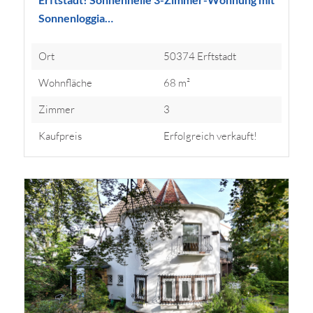
Sonnenloggia…
Ort
50374 Erftstadt
Wohnfläche
68 m²
Zimmer
3
Kaufpreis
Erfolgreich verkauft!