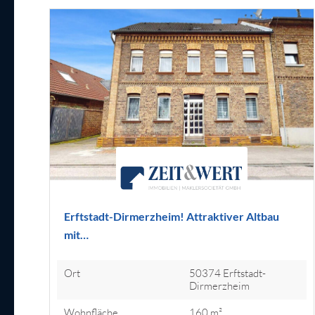
Erftstadt-Dirmerzheim! Attraktiver Altbau
mit…
Ort
50374 Erftstadt-
Dirmerzheim
Wohnfläche
160 m²