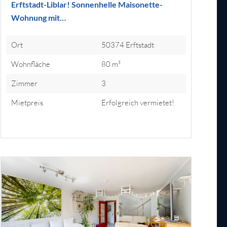
Erftstadt-Liblar! Sonnenhelle Maisonette-
Wohnung mit…
Ort
50374 Erftstadt
Wohnfläche
80 m²
Zimmer
3
Mietpreis
Erfolgreich vermietet!