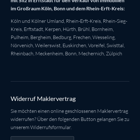
mit Sitz in Erftstadt für den Verkauf von Immobilien
im Großraum Köln, Bonn und dem Rhein-Erft-Kreis:
Köln
und Kölner Umland,
Rhein-Erft-Kreis
,
Rhein-Sieg-
Kreis
,
Erftstadt
,
Kerpen
,
Hürth
,
Brühl
,
Bornheim
,
Pulheim
,
Bergheim
,
Bedburg
,
Frechen
,
Wesseling
,
Nörvenich
,
Weilerswist
,
Euskirchen
, Voreifel,
Swisttal
,
Rheinbach
,
Meckenheim
,
Bonn
,
Mechernich
,
Zülpich
Widerruf Maklervertrag
Sie möchten einen online geschlossenen Maklervertrag
widerrufen? Über den folgenden Button gelangen Sie zu
unserem Widerrufsformular.