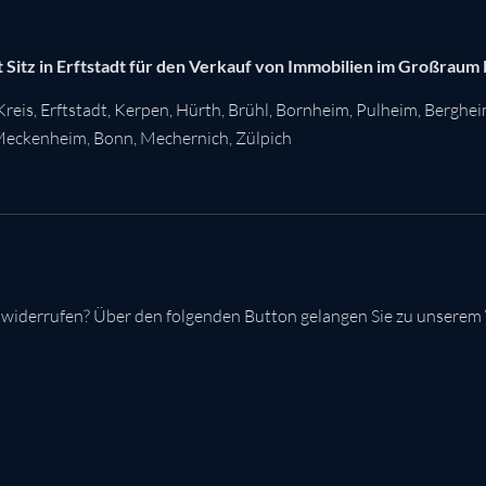
 Sitz in Erftstadt für den Verkauf von Immobilien im Großraum
Kreis
,
Erftstadt
,
Kerpen
,
Hürth
,
Brühl
,
Bornheim
,
Pulheim
,
Berghe
eckenheim
,
Bonn
,
Mechernich
,
Zülpich
 widerrufen? Über den folgenden Button gelangen Sie zu unserem