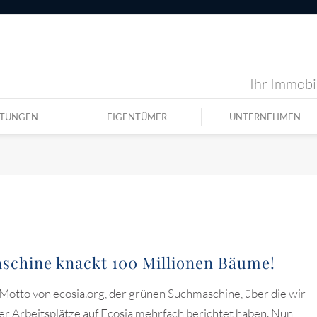
Ihr Immobil
STUNGEN
EIGENTÜMER
UNTERNEHMEN
schine knackt 100 Millionen Bäume!
 Motto von ecosia.org, der grünen Suchmaschine, über die wir
ler Arbeitsplätze auf Ecosia mehrfach berichtet haben. Nun