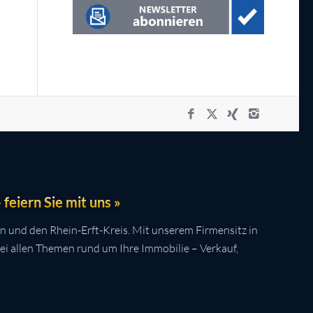
feiern Sie mit uns »
n und den Rhein-Erft-Kreis. Mit unserem Firmensitz in
bei allen Themen rund um Ihre Immobilie – Verkauf,