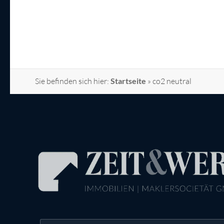
Sie befinden sich hier:
Startseite
»
co2 neutral