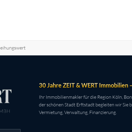
leihungswert
30 Jahre ZEIT & WERT Immobilien – 
Ihr Immobilienmakler für die Region Köln, Bon
der schönen Stadt Erftstadt begleiten wir Sie 
Vermietung, Verwaltung, Finanzierung.