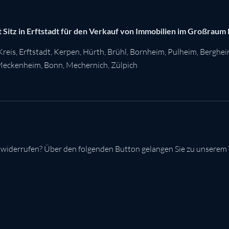
 Sitz in Erftstadt für den Verkauf von Immobilien im Großraum
Kreis
,
Erftstadt
,
Kerpen
,
Hürth
,
Brühl
,
Bornheim
,
Pulheim
,
Berghe
eckenheim
,
Bonn
,
Mechernich
,
Zülpich
 widerrufen? Über den folgenden Button gelangen Sie zu unserem