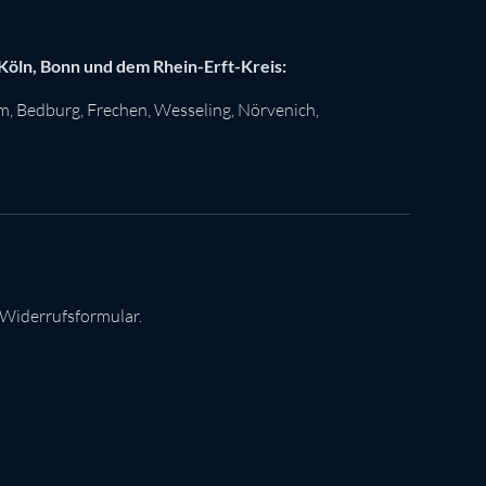
 Köln, Bonn und dem Rhein-Erft-Kreis:
im
,
Bedburg
,
Frechen
,
Wesseling
,
Nörvenich
,
 Widerrufsformular.