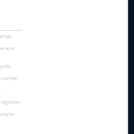
artige
er eine
große,
em warmen
,
 täglichen
ung für