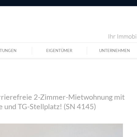
Ihr Immobil
STUNGEN
EIGENTÜMER
UNTERNEHMEN
arrierefreie 2-Zimmer-Mietwohnung mit
e und TG-Stellplatz! (SN 4145)