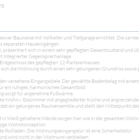
ng
ver Bauweise mit Vollkeller und Tiefgarage errichtet. Die carrèe
ls separaten Hauseingängen.
n, präsentiert sich in einem sehr gepflegten Gesamtzustand und üb
t integrierter Gegensprechanlage.
rdgeschoss des gepflegten 12-Parteienhauses.
 sich die Wohnung durch einen sehr gelungenen Grundriss sowie 
boden versehene Eingangsdiele. Der gewählte Bodenbelag mit ein
ür ein ruhiges, harmonisches Gesamtbild.
ng sorgt für angenehme Fußwärme.
tete Wohn-/ Esszimmer mit angegliederter Küche und angrenzender
ldet ein gelungenes Raumensemble und stellt den Mittelpunkt des
nd in Weiß gehaltene Wände sorgen hier wie in der gesamten Wohn
ügige Wohnkonzeption.
te Rollläden. Die Wohnungseingangstür ist eine Sicherheitstür.
nd wird nicht in der Wohnung verbleiben.