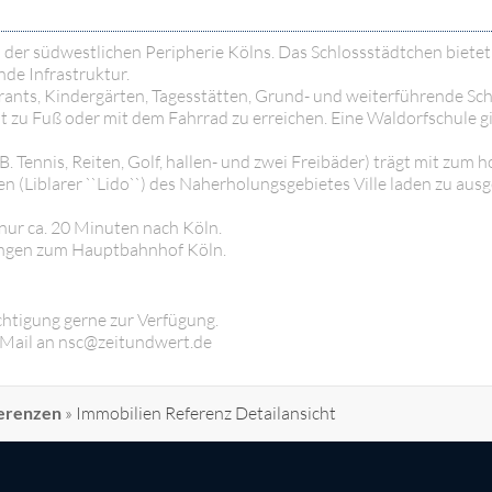
 der südwestlichen Peripherie Kölns. Das Schlossstädtchen biete
de Infrastruktur.
urants, Kindergärten, Tagesstätten, Grund- und weiterführende Sch
ut zu Fuß oder mit dem Fahrrad zu erreichen. Eine Waldorfschule gi
.B. Tennis, Reiten, Golf, hallen- und zwei Freibäder) trägt mit zum 
 (Liblarer ``Lido``) des Naherholungsgebietes Ville laden zu au
 nur ca. 20 Minuten nach Köln.
dungen zum Hauptbahnhof Köln.
chtigung gerne zur Verfügung.
ne Mail an nsc@zeitundwert.de
erenzen
»
Immobilien Referenz Detailansicht