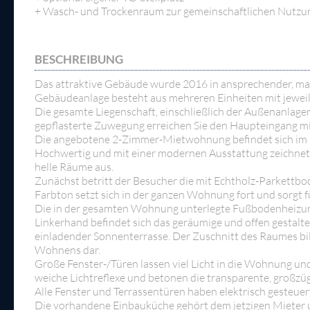
+ Wasch- und Trockenraum zur gemeinschaftlichen Nutzu
BESCHREIBUNG
Das attraktive Gebäude wurde 2016 in ansprechender, massi
Gebäudeanlage besteht aus mehreren Einheiten mit jewei
Die gesamte Liegenschaft, einschließlich der Außenanlage
gepflasterte Zuwegung erreichen Sie den Haupteingang mi
Die angebotene 2-Zimmer-Mietwohnung befindet sich im E
Hochwertig und mit einer modernen Ausstattung zeichnet
helle Räume aus.
Zunächst betritt der Besucher die mit Echtholz-Parkett
Farbton setzt sich in der ganzen Wohnung fort und sorgt f
Die in der gesamten Wohnung unterlegte Fußbodenheizu
Linkerhand befindet sich das geräumige und offen gestal
einladender Sonnenterrasse. Der Zuschnitt des Raumes bi
Wohnens dar.
Große Fenster-/Türen lassen viel Licht in die Wohnung u
weiche Lichtreflexe und betonen die transparente, großz
Alle Fenster und Terrassentüren haben elektrisch gesteuer
Die vorhandene Einbauküche gehört dem jetzigen Mieter u