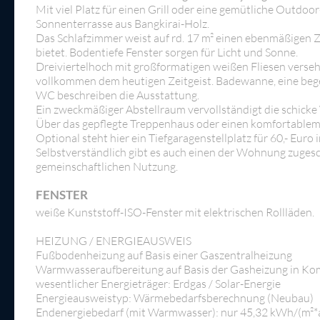
Mit viel Platz für einen Grill oder eine gemütliche Outdoo
Sonnenterrasse aus Bangkirai-Holz.
Das Schlafzimmer weist auf rd. 17 m² einen ebenmäßigen Zu
bietet. Bodentiefe Fenster sorgen für Licht und Sonne.
Dreiviertelhoch mit großformatigen weißen Fliesen verse
vollkommen dem heutigen Zeitgeist. Badewanne, eine bege
WC beschreiben die Ausstattung.
Ein zweckmäßiger Abstellraum vervollständigt die schick
Über das gepflegte Treppenhaus oder einen komfortablem L
Optional steht hier ein Tiefgaragenstellplatz für 60,- Eur
Selbstverständlich gibt es auch einen der Wohnung zuge
gemeinschaftlichen Nutzung.
FENSTER
weiße Kunststoff-ISO-Fenster mit elektrischen Rollläden.
HEIZUNG / ENERGIEAUSWEIS
Fußbodenheizung auf Basis einer Gaszentralheizung
Warmwasseraufbereitung auf Basis der Gasheizung in Kom
wesentlicher Energieträger: Erdgas / Solar-Energie
Energieausweistyp: Wärmebedarfsberechnung (Neubau)
Endenergiebedarf (mit Warmwasser): nur 45,32 kWh/(m²*