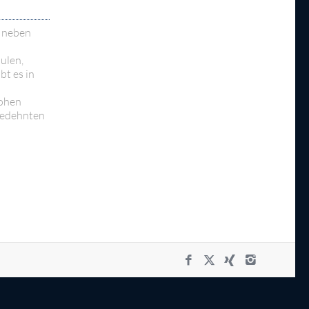
t neben
ulen,
bt es in
hohen
sgedehnten