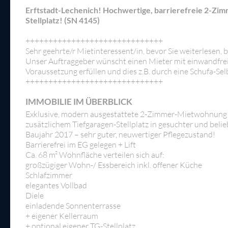
Erftstadt-Lechenich! Hochwertige, barrierefreie 2-Zi
Stellplatz! (SN 4145)
++++++++++++++++++++++++++++++
Sehr geehrte/r Mietinteressent/in, bevor Sie weiterlesen, b
Unser Auftraggeber wünscht einen Mieter mit einwandfreier
Voraussetzung erfüllen und dies z.B. durch eine Schufa-Se
++++++++++++++++++++++++++++++
IMMOBILIE IM ÜBERBLICK
Exklusive, modern ausgestattete 2-Zimmer-Mietwohnung 
zusätzlichem Tiefgaragen-Stellplatz in gesuchter und bel
Baujahr 2017 – sehr guter, neuwertiger Pflegezustand!
Barrierefrei im EG gelegen + Lift
Ca. 68 m² Wohnfläche verteilen sich auf:
großzügiger Wohn-/ Essbereich inkl. offener Küche
Schlafzimmer
elegantes Vollbad
Diele
einladende Sonnenterrasse
+ eigener Kellerraum
+ optional eigener TG-Stellplatz