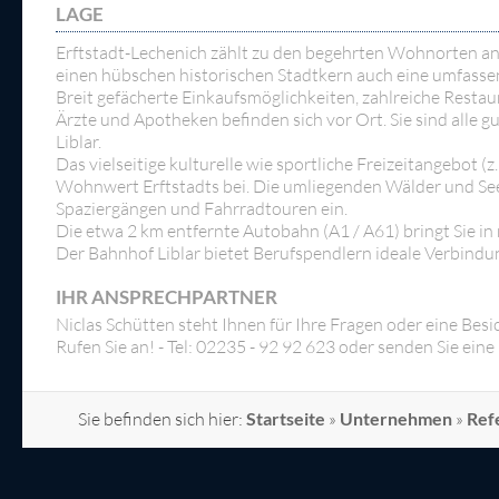
LAGE
Erftstadt-Lechenich zählt zu den begehrten Wohnorten an
einen hübschen historischen Stadtkern auch eine umfassen
Breit gefächerte Einkaufsmöglichkeiten, zahlreiche Resta
Ärzte und Apotheken befinden sich vor Ort. Sie sind alle g
Liblar.
Das vielseitige kulturelle wie sportliche Freizeitangebot (z
Wohnwert Erftstadts bei. Die umliegenden Wälder und Seen
Spaziergängen und Fahrradtouren ein.
Die etwa 2 km entfernte Autobahn (A1 / A61) bringt Sie in
Der Bahnhof Liblar bietet Berufspendlern ideale Verbin
IHR ANSPRECHPARTNER
Niclas Schütten steht Ihnen für Ihre Fragen oder eine Besi
Rufen Sie an! - Tel: 02235 - 92 92 623 oder senden Sie ei
Sie befinden sich hier:
Startseite
»
Unternehmen
»
Ref