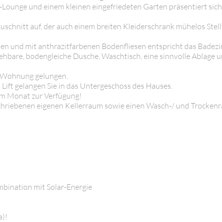
r-Lounge und einem kleinen eingefriedeten Garten präsentiert sich
schnitt auf, der auch einem breiten Kleiderschrank mühelos Stell
hen und mit anthrazitfarbenen Bodenfliesen entspricht das Bade
hbare, bodengleiche Dusche, Waschtisch, eine sinnvolle Ablage 
e Wohnung gelungen.
ift gelangen Sie in das Untergeschoss des Hauses.
o im Monat zur Verfügung!
schriebenen eigenen Kellerraum sowie einen Wasch-/ und Trocken
bination mit Solar-Energie
a)!