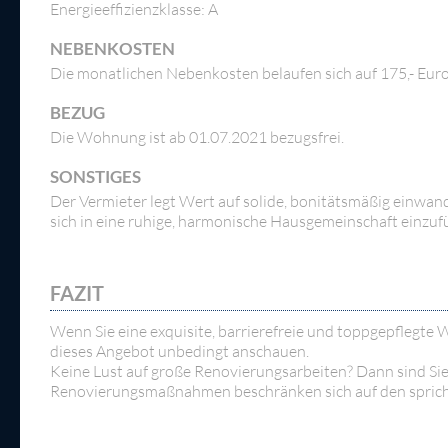
Energieeffizienzklasse: A
NEBENKOSTEN
Die monatlichen Nebenkosten belaufen sich auf 175,- Euro 
BEZUG
Die Wohnung ist ab 01.07.2021 bezugsfrei.
SONSTIGES
Der Vermieter legt Wert auf solide, bonitätsmäßig einwandf
sich in eine ruhige, harmonische Hausgemeinschaft einzuf
FAZIT
Wenn Sie eine exquisite, barrierefreie und toppgepflegte W
dieses Angebot unbedingt anschauen.
Keine Lust auf große Renovierungsarbeiten? Dann sind Sie h
Renovierungsmaßnahmen beschränken sich auf den sprich