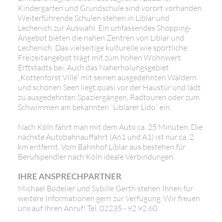
Kindergarten und Grundschule sind vorort vorhanden.
Weiterführende Schulen stehen in Liblar und
Lechenich zur Auswahl. Ein umfassendes Shopping-
Angebot bieten die nahen Zentren von Liblar und
Lechenich. Das vielseitige kulturelle wie sportliche
Freizeitangebot trägt mit zum hohen Wohnwert
Erftstadts bei. Auch das Naherholungsgebiet
„Kottenforst Ville“ mit seinen ausgedehnten Wäldern
und schönen Seen liegt quasi vor der Haustür und lädt
zu ausgedehnten Spaziergängen, Radtouren oder zum
Schwimmen am bekannten `Liblarer Lido´ ein.
Nach Köln fährt man mit dem Auto ca. 25 Minuten. Die
nächste Autobahnauffahrt (A61 und A1) ist nur ca. 2
km entfernt. Vom Bahnhof Liblar aus bestehen für
Berufspendler nach Köln ideale Verbindungen.
IHRE ANSPRECHPARTNER
Michael Bodelier und Sybille Gerth stehen Ihnen für
weitere Informationen gern zur Verfügung. Wir freuen
uns auf Ihren Anruf! Tel. 02235 - 92 92 60.