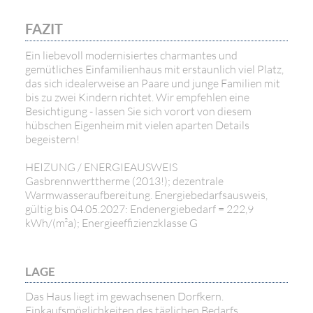
FAZIT
Ein liebevoll modernisiertes charmantes und
gemütliches Einfamilienhaus mit erstaunlich viel Platz,
das sich idealerweise an Paare und junge Familien mit
bis zu zwei Kindern richtet. Wir empfehlen eine
Besichtigung - lassen Sie sich vorort von diesem
hübschen Eigenheim mit vielen aparten Details
begeistern!
HEIZUNG / ENERGIEAUSWEIS
Gasbrennwerttherme (2013!); dezentrale
Warmwasseraufbereitung. Energiebedarfsausweis,
gültig bis 04.05.2027: Endenergiebedarf = 222,9
kWh/(m²a); Energieeffizienzklasse G
LAGE
Das Haus liegt im gewachsenen Dorfkern.
Einkaufsmöglichkeiten des täglichen Bedarfs,