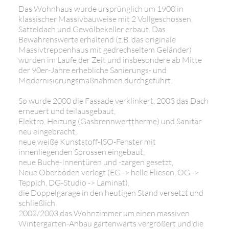
Das Wohnhaus wurde ursprünglich um 1900 in
klassischer Massivbauweise mit 2 Vollgeschossen,
Satteldach und Gewölbekeller erbaut. Das
Bewahrenswerte erhaltend (z.B. das originale
Massivtreppenhaus mit gedrechseltem Geländer)
wurden im Laufe der Zeit und insbesondere ab Mitte
der 90er-Jahre erhebliche Sanierungs- und
Modernisierungsmaßnahmen durchgeführt:
So wurde 2000 die Fassade verklinkert, 2003 das Dach
erneuert und teilausgebaut,
Elektro, Heizung (Gasbrennwerttherme) und Sanitär
neu eingebracht,
neue weiße Kunststoff-ISO-Fenster mit
innenliegenden Sprossen eingebaut,
neue Buche-Innentüren und -zargen gesetzt,
Neue Oberböden verlegt (EG -> helle Fliesen, OG ->
Teppich, DG-Studio -> Laminat),
die Doppelgarage in den heutigen Stand versetzt und
schließlich
2002/2003 das Wohnzimmer um einen massiven
Wintergarten-Anbau gartenwärts vergrößert und die