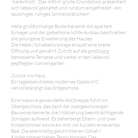
´hereinholt´. Das 490 m² große Grundstück präsentiert
sich liebevoll gestaltet und rundum eingefriedet - ein
lauschiges, ruhiges Sonnenplätzchen!
Helle großformatige Bodenkeramik mit apartem
Einleger und der giebelhohe lichte Ausbau beschreiben
die gelungene Erweiterung des Hauses.
Die Hebe-/Schiebetüranlage erlaubt eine breite
Öffnung und gewährt Zutritt auf die großzügig
bemessene Terrasse und weiter in den liebevoll
gepflegten Sonnengarten.
Zurück ins Haus:
Ein tagesbelichtetes modernes Gäste-WC
vervollständigt das Erdgeschoss.
Eine massive gewendelte Holztreppe führt ins
Obergeschoss, das dank der zweigeschossigen
Bauweise keinerlei die Möblierung beeinträchtigende
Schrägen aufweist. Es beherbergt Eltern- und zwei
Kinderzimmer sowie ein erst vor kurzem erneuertes
Bad. Die ebenmäßig geschnittenen Schlaf-/
Kinderzimmer haben Teppichboden. Das