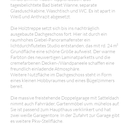
tagesbelichtete Bad bietet Wanne, separate
Glasduschkabine, Waschtisch und WC. Es ist apart in
Weiß und Anthrazit abgesetzt.
Die Holztreppe setzt sich bis ins nachträglich
ausgebaute Dachgeschoss fort. Hier ist durch ein
raumhohes Giebel-Panoramafenster ein
lichtdurchflutetes Studio entstanden, das mit rd. 24 m²
Grundfläche eine schöne Größe aufweist. Der warme
Farbton des neuwertigen Laminatparketts und die
cremefarbenen Decken-/Wandpaneele schaffen eine
freundlich einladende Atmosphäre.
Weitere Nutzfläche im Dachgeschoss steht in Form
eines kleinen Hobbyraumes und eines Bügelzimmers
bereit.
Die massive freistehende Doppelgarage mit Satteldach
nimmt auch Fahrräder, Gartenmöbel uvm. mühelos auf.
Sie ist passend zum Haupthaus verklinkert und hat
zwei weiße Garagentore. In der Zufahrt zur Garage gibt
es weitere Pkw-Stellfläche.