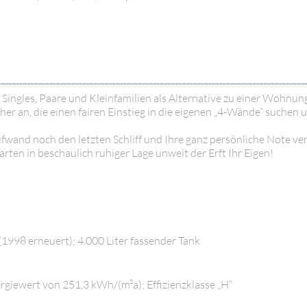
 Singles, Paare und Kleinfamilien als Alternative zu einer Wohnun
r an, die einen fairen Einstieg in die eigenen „4-Wände“ suchen 
and noch den letzten Schliff und Ihre ganz persönliche Note ver
ten in beschaulich ruhiger Lage unweit der Erft Ihr Eigen!
1998 erneuert); 4.000 Liter fassender Tank
ergiewert von 251,3 kWh/(m²a); Effizienzklasse „H“