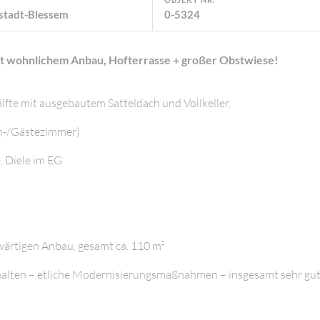
stadt-Blessem
0-5324
it wohnlichem Anbau, Hofterrasse + großer Obstwiese!
fte mit ausgebautem Satteldach und Vollkeller,
ten-/Gästezimmer)
, Diele im EG
wärtigen Anbau, gesamt ca. 110 m²
 gehalten – etliche Modernisierungsmaßnahmen – insgesamt sehr gu