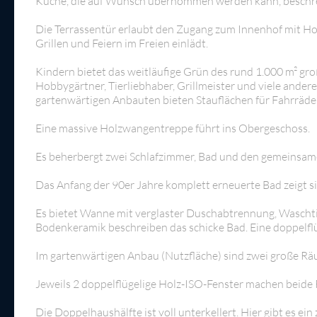
Küche, die auf Wunsch übernommen werden kann, beschre
Die Terrassentür erlaubt den Zugang zum Innenhof mit H
Grillen und Feiern im Freien einlädt.
Kindern bietet das weitläufige Grün des rund 1.000 m² gr
Hobbygärtner, Tierliebhaber, Grillmeister und viele andere
gartenwärtigen Anbauten bieten Stauflächen für Fahrräde
Eine massive Holzwangentreppe führt ins Obergeschoss.
Es beherbergt zwei Schlafzimmer, Bad und den gemeinsame
Das Anfang der 90er Jahre komplett erneuerte Bad zeigt s
Es bietet Wanne mit verglaster Duschabtrennung, Wasch
Bodenkeramik beschreiben das schicke Bad. Eine doppelflüg
Im gartenwärtigen Anbau (Nutzfläche) sind zwei große R
Jeweils 2 doppelflügelige Holz-ISO-Fenster machen beide
Die Doppelhaushälfte ist voll unterkellert. Hier gibt es e