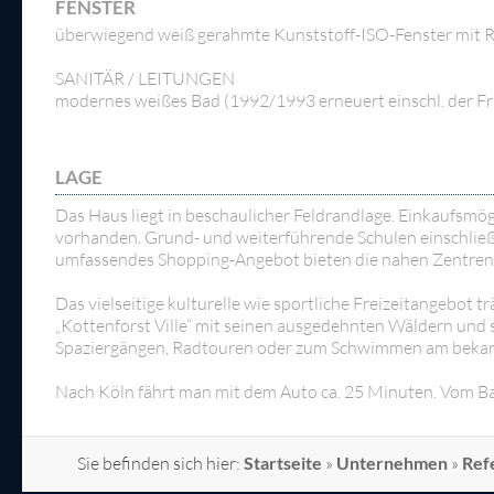
FENSTER
überwiegend weiß gerahmte Kunststoff-ISO-Fenster mit R
SANITÄR / LEITUNGEN
modernes weißes Bad (1992/1993 erneuert einschl. der Fri
LAGE
Das Haus liegt in beschaulicher Feldrandlage. Einkaufsmög
vorhanden. Grund- und weiterführende Schulen einschließl
umfassendes Shopping-Angebot bieten die nahen Zentren 
Das vielseitige kulturelle wie sportliche Freizeitangebot
„Kottenforst Ville“ mit seinen ausgedehnten Wäldern und 
Spaziergängen, Radtouren oder zum Schwimmen am bekannt
Nach Köln fährt man mit dem Auto ca. 25 Minuten. Vom Ba
Sie befinden sich hier:
Startseite
»
Unternehmen
»
Ref