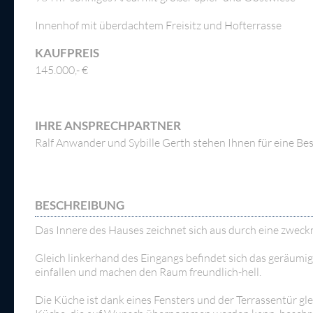
Innenhof mit überdachtem Freisitz und Hofterrasse
KAUFPREIS
145.000,- €
IHRE ANSPRECHPARTNER
Ralf Anwander und Sybille Gerth stehen Ihnen für eine Besi
BESCHREIBUNG
Das Innere des Hauses zeichnet sich aus durch eine zwec
Gleich linkerhand des Eingangs befindet sich das geräumig
einfallen und machen den Raum freundlich-hell.
Die Küche ist dank eines Fensters und der Terrassentür g