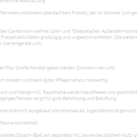
iben die Ausstattung.
ofterrasse und einem überdachtem Freisitz, der im Sommer zum g
oßen Gartens ein wahres Spiel- und Tobeparadies. Außerdem könne
 Freizeitaktivitäten großzügig und ungestört entfalten. Die weite
r, Gartengeräte uvm.
n Flur. Große Fenster geben beiden Zimmern viel Licht.
ich modern und dank guter Pflege nahezu neuwertig.
tisch und Hänge-WC. Raumhohe weiße Wandfliesen und gleichfall
eliges Fenster sorgt für gute Belichtung und Belüftung.
äume wohnlich ausgebaut und ehemals als Jugenddomizile genutzt
 Räume sonnenhell.
in zweites (Dusch-)Bad, ein separates WC sowie die üblichen Nutz- 