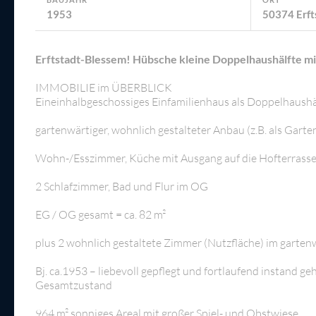
1953
50374 Erft
Erftstadt-Blessem! Hübsche kleine Doppelhaushälfte m
IMMOBILIE im ÜBERBLICK
Eineinhalbgeschossiges Einfamilienhaus als Doppelhaushäl
gartenwärtiger, wohnlich gestalteter Anbau (z.B. als Gar
Wohn-/Esszimmer, Küche mit Ausgang auf die Hofterrasse
2 Schlafzimmer, Bad und Flur im OG
EG / OG gesamt = ca. 82 m²
plus 2 wohnlich gestaltete Zimmer (Nutzfläche) im garten
Bj. ca.1953 – liebevoll gepflegt und fortlaufend instand
Gesamtzustand
964 m² sonniges Areal mit großer Spiel- und Obstwiese