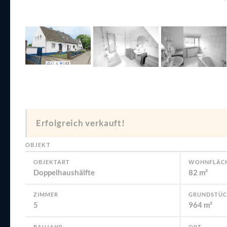
Erfolgreich verkauft!
OBJEKT
OBJEKTART
WOHNFLÄC
Doppelhaushälfte
82 m²
ZIMMER
GRUNDSTÜC
5
964 m²
BAUJAHR
ORT