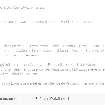
ollläden (um 1992 erneuert)
sch- und Abwasserleitungen); ebenso Elektrik teilerneuert
lichkeiten des täglichen Bedarfs und ein Kindergarten sind vorort
ich einer Waldorfschule stehen in Liblar und Lechenich zur Auswa
von Liblar und Lechenich.
 trägt mit zum hohen Wohnwert Erftstadts bei. Auch das Naherholu
schönen Seen liegt quasi vor der Haustür und lädt zu ausgedehnte
en `Liblarer Lido´ ein.
hnhof Liblar aus bestehen pendlerideale Verbindungen nach Köln
erenzen
»
Immobilien Referenz Detailansicht