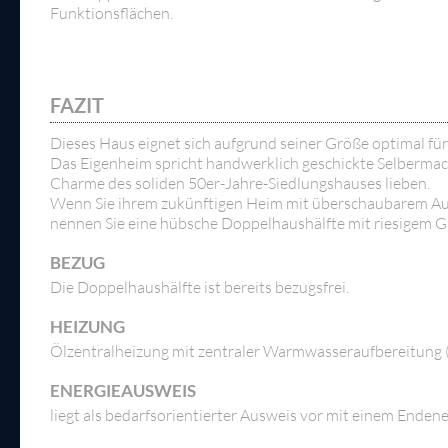
Funktionsflächen.
FAZIT
Dieses Haus eignet sich aufgrund seiner Größe optimal für
Das Eigenheim spricht handwerklich geschickte Selbermache
Charme des soliden 50er-Jahre-Siedlungshauses lieben.
Wenn Sie ihrem zukünftigen Heim mit überschaubarem Aufw
nennen Sie eine hübsche Doppelhaushälfte mit riesigem Gar
BEZUG
Die Doppelhaushälfte ist bereits bezugsfrei.
HEIZUNG
Ölzentralheizung mit zentraler Warmwasseraufbereitung (
ENERGIEAUSWEIS
liegt als bedarfsorientierter Ausweis vor mit einem Enden