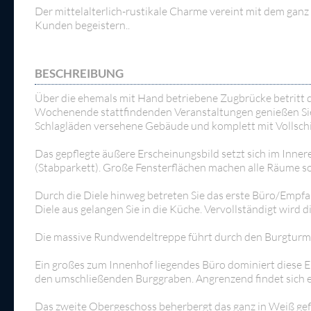
Der mittelalterlich-rustikale Charme vereint mit dem ganz 
Kunden begeistern..
BESCHREIBUNG
Über die ehemals mit Hand betriebene Zugbrücke betritt
Wochenende stattfindenden Veranstaltungen genießen Sie 
Schlagläden versehene Gebäude und komplett mit Vollschi
Das gepflegte äußere Erscheinungsbild setzt sich im Inner
(Stabparkett). Große Fensterflächen machen alle Räume s
Durch die Diele hinweg betreten Sie das erste Büro/Empfa
Diele aus gelangen Sie in die Küche. Vervollständigt wird
Die massive Rundwendeltreppe führt durch den Burgturm 
Ein großes zum Innenhof liegendes Büro dominiert diese E
den umschließenden Burggraben. Angrenzend findet sich e
Das zweite Obergeschoss beherbergt das ganz in Weiß ge