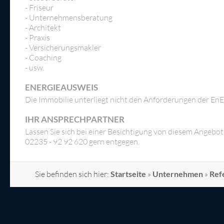
- Friseur
- Unternehmensberatung
- Architekt
- Praxis
- Versicherungsmakler
- Coaching
- usw.
ENERGIEAUSWEIS
Die Immobilie unterliegt nicht den Anforderungen der En
IHR ANSPRECHPARTNER
Lassen Sie sich bei einer Besichtigung von diesem Angeb
02235 - 92 92 620 gern entgegen.
Sie befinden sich hier:
Startseite
»
Unternehmen
»
Ref