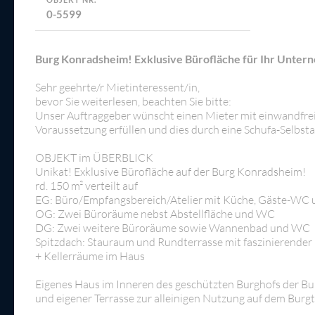
0-5599
Burg Konradsheim! Exklusive Bürofläche für Ihr Unter
Sehr geehrte/r Mietinteressent/in,
bevor Sie weiterlesen, beachten Sie bitte:
Unser Auftraggeber wünscht einen Mieter mit einwandfreier
Voraussetzung erfüllen und dies durch eine Schufa-Selbs
OBJEKT im ÜBERBLICK
Unikat! Exklusive Bürofläche auf der Burg Konradsheim!
rd. 150 m² verteilt auf
EG: Büro/Empfangsbereich/Atelier mit Küche, Gäste-WC 
OG: Zwei Büroräume nebst Abstellfläche und WC
DG: Zwei weitere Büroräume sowie Wannenbad und WC
Spitzdach: Stauraum und Rundterrasse mit faszinierende
+ Kellerräume im Haus
Eigenes Haus im Inneren des geschützten Burghofs der 
und eigener Terrasse zur alleinigen Nutzung auf dem Burg