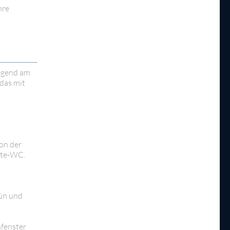
hre
iegend am
das mit
von der
äste-WC.
rün und
fenster