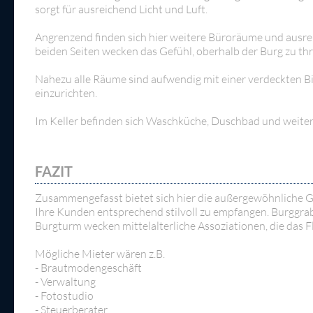
sorgt für ausreichend Licht und Luft.
Angrenzend finden sich hier weitere Büroräume und ausrei
beiden Seiten wecken das Gefühl, oberhalb der Burg zu th
Nahezu alle Räume sind aufwendig mit einer verdeckten Bil
einzurichten.
Im Keller befinden sich Waschküche, Duschbad und weiter
FAZIT
Zusammengefasst bietet sich hier die außergewöhnliche 
Ihre Kunden entsprechend stilvoll zu empfangen. Burggra
Burgturm wecken mittelalterliche Assoziationen, die das
Mögliche Mieter wären z.B.
- Brautmodengeschäft
- Verwaltung
- Fotostudio
- Steuerberater