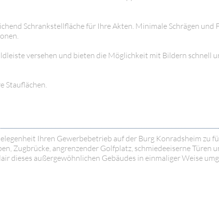
chend Schrankstellfläche für Ihre Akten. Minimale Schrägen und F
ronen.
dleiste versehen und bieten die Möglichkeit mit Bildern schnell u
e Stauflächen.
Gelegenheit Ihren Gewerbebetrieb auf der Burg Konradsheim zu f
ben, Zugbrücke, angrenzender Golfplatz, schmiedeeiserne Türen u
 Flair dieses außergewöhnlichen Gebäudes in einmaliger Weise um