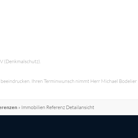
EV (Denkmalschutz).
ot beeindrucken. Ihren Terminwunsch nimmt Herr Michael Bodelier
erenzen
»
Immobilien Referenz Detailansicht