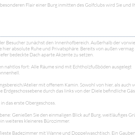
besonderen Flair einer Burg inmitten des Golfclubs wird Sie und I
 der Besucher zunächst den Innenhofbereich. Außerhalb der vorw
hier absolute Ruhe und Privatsphäre. Bereits von außen vermag 
efer bedeckte Dach aparte Akzente zu setzen.
en nahtlos fort: Alle Räume sind mit Echtholzfußböden ausgelegt
onnenhell.
ngsbereich/Atelier mit offenem Kamin. Sowohl von hier, als auch 
 die Erdgeschossebene durch das links von der Diele befindliche G
in das erste Obergeschoss.
bene: Genießen Sie den einmaligen Blick auf Burg, weitläufiges G
in weiteres kleineres Bürozimmer.
flieste Badezimmer mit Wanne und Doppelwaschtisch. Ein Gauben