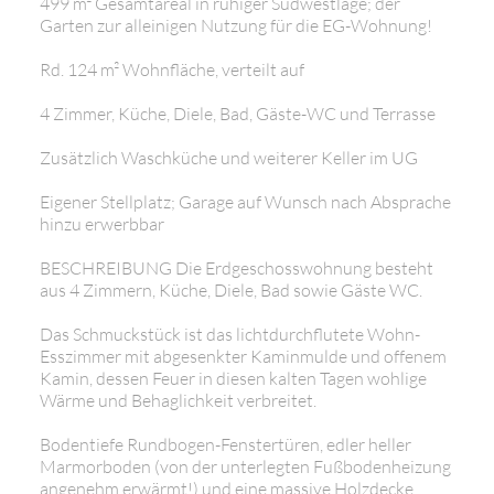
499 m² Gesamtareal in ruhiger Südwestlage; der
Garten zur alleinigen Nutzung für die EG-Wohnung!
Rd. 124 m² Wohnfläche, verteilt auf
4 Zimmer, Küche, Diele, Bad, Gäste-WC und Terrasse
Zusätzlich Waschküche und weiterer Keller im UG
Eigener Stellplatz; Garage auf Wunsch nach Absprache
hinzu erwerbbar
BESCHREIBUNG Die Erdgeschosswohnung besteht
aus 4 Zimmern, Küche, Diele, Bad sowie Gäste WC.
Das Schmuckstück ist das lichtdurchflutete Wohn-
Esszimmer mit abgesenkter Kaminmulde und offenem
Kamin, dessen Feuer in diesen kalten Tagen wohlige
Wärme und Behaglichkeit verbreitet.
Bodentiefe Rundbogen-Fenstertüren, edler heller
Marmorboden (von der unterlegten Fußbodenheizung
angenehm erwärmt!) und eine massive Holzdecke