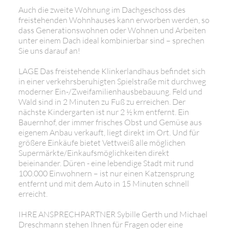
Auch die zweite Wohnung im Dachgeschoss des
freistehenden Wohnhauses kann erworben werden, so
dass Generationswohnen oder Wohnen und Arbeiten
unter einem Dach ideal kombinierbar sind – sprechen
Sie uns darauf an!
LAGE Das freistehende Klinkerlandhaus befindet sich
in einer verkehrsberuhigten Spielstraße mit durchweg
moderner Ein-/Zweifamilienhausbebauung. Feld und
Wald sind in 2 Minuten zu Fuß zu erreichen. Der
nächste Kindergarten ist nur 2 ½ km entfernt. Ein
Bauernhof, der immer frisches Obst und Gemüse aus
eigenem Anbau verkauft, liegt direkt im Ort. Und für
größere Einkäufe bietet Vettweiß alle möglichen
Supermärkte/Einkaufsmöglichkeiten direkt
beieinander. Düren - eine lebendige Stadt mit rund
100.000 Einwohnern – ist nur einen Katzensprung
entfernt und mit dem Auto in 15 Minuten schnell
erreicht.
IHRE ANSPRECHPARTNER Sybille Gerth und Michael
Dreschmann stehen Ihnen für Fragen oder eine