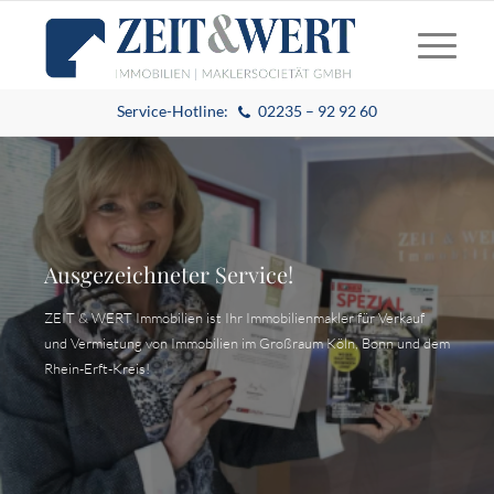
Service-Hotline:
02235 – 92 92 60
Wir feiern 30 Jahre!
Dieses Jahr markiert ein besonderes Ereignis in unserer
Unternehmensgeschichte – das 30-jährige Bestehen von ZEIT &
WERT Immobilien.
FEIERN SIE MIT!