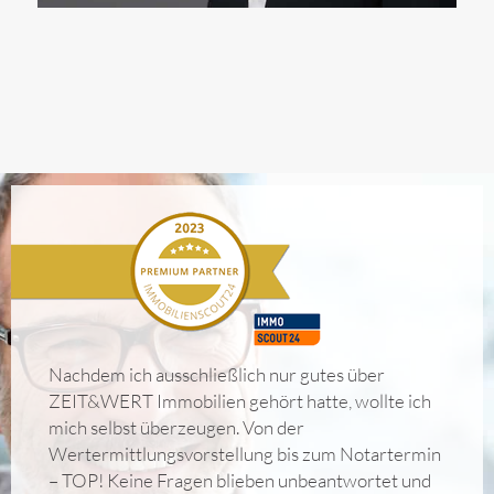
Nachdem ich ausschließlich nur gutes über
Schon das erste Treffen mit Herrn Gerth hat mich
ZEIT&WERT Immobilien gehört hatte, wollte ich
positiv gestimmt. Er war sehr gut vorbereitet,
mich selbst überzeugen. Von der
hatte ausführlich recherchiert und die Gabe, die in
Wertermittlungsvorstellung bis zum Notartermin
unserem Fall etwas komplizierte Verkaufsplanung
– TOP! Keine Fragen blieben unbeantwortet und
verständlich und umfänglich darzustellen. Herr