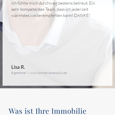
ich fühlte mich durchweg bestens betreut. Ein
Gerth war jederzeit ansprechbar – selbst wenn es
sehr kompetentes Team, dass ich jederzeit
mal ein Wochenende betraf. Insgesamt eine sehr
wärmstes weiterempfehlen kann! DANKE!
gute Erfahrung.
Lisa R.
Christina W.
Eigentümer
Eigentümerin
–
www.immobilienscout24.de
Was ist Ihre Immobilie