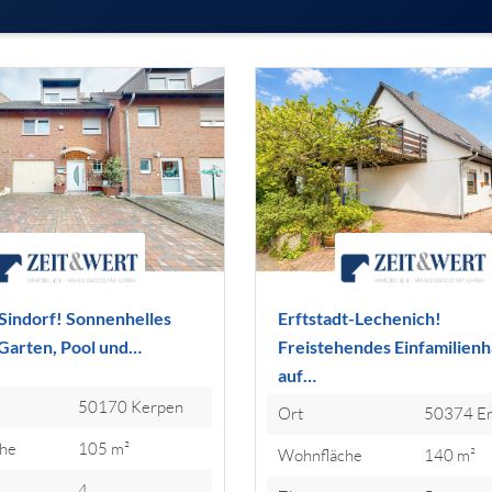
Sindorf! Sonnenhelles
Erftstadt-Lechenich!
Garten, Pool und…
Freistehendes Einfamilien
auf…
50170 Kerpen
Ort
50374 Er
he
105 m²
Wohnfläche
140 m²
4