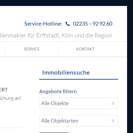
Service-Hotline:
02235 – 92 92 60
ienmakler für Erftstadt, Köln und die Region
SERVICE
KONTAKT
Immobiliensuche
ERT
Angebote filtern
ichung an!