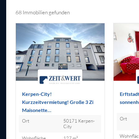
68 Immobilien gefunden
Kerpen-City!
Erftstad
Kurzzeitvermietung! Große 3 Zi
sonnenh
Maisonette…
Ort
Ort
50171 Kerpen-
City
Wohnfläc
Wohnfläche
127 m²