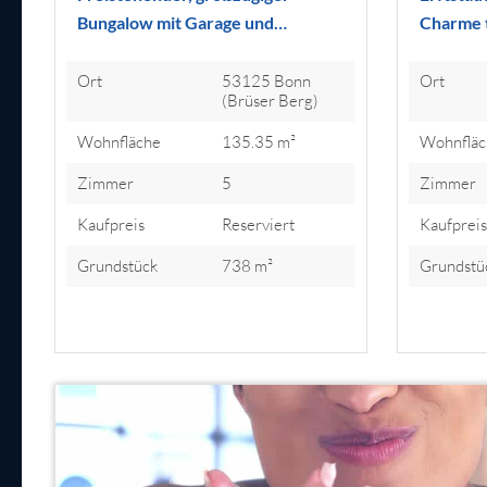
Bungalow mit Garage und…
Charme t
Ort
53125 Bonn
Ort
(Brüser Berg)
Wohnfläche
135.35 m²
Wohnfläc
Zimmer
5
Zimmer
Kaufpreis
Reserviert
Kaufprei
Grundstück
738 m²
Grundstü