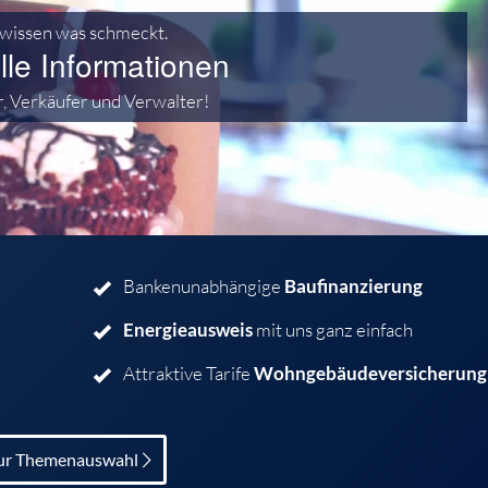
wissen was schmeckt.
lle Informationen
r, Verkäufer und Verwalter!
Bankenunabhängige
Baufinanzierung
Energieausweis
mit uns ganz einfach
Attraktive Tarife
Wohngebäude­versicherung
ur Themenauswahl