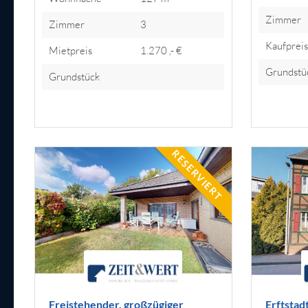
Zimmer
Zimmer
3
Kaufprei
Mietpreis
1.270 ,- €
Grundstü
Grundstück
RESERVIERT
Freistehender, großzügiger
Erftstad