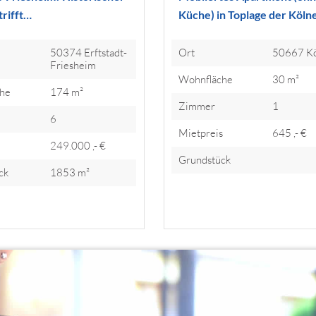
rifft…
Küche) in Toplage der Köln
50374 Erftstadt-
Ort
50667 Kö
Friesheim
Wohnfläche
30 m²
he
174 m²
Zimmer
1
6
Mietpreis
645 ,- €
s
249.000 ,- €
Grundstück
ck
1853 m²