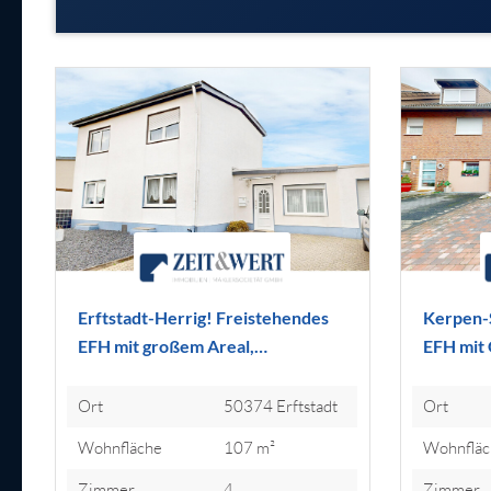
Erftstadt-Herrig! Freistehendes
Kerpen-
EFH mit großem Areal,…
EFH mit 
Ort
50374 Erftstadt
Ort
Wohnfläche
107 m²
Wohnfläc
Zimmer
4
Zimmer