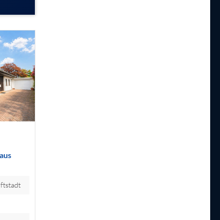
haus
ftstadt