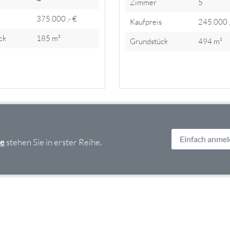
Zimmer
5
s
375.000 ,- €
Kaufpreis
245.000 ,
ck
185 m²
Grundstück
494 m²
Einfach anme
ce
stehen Sie in erster Reihe.