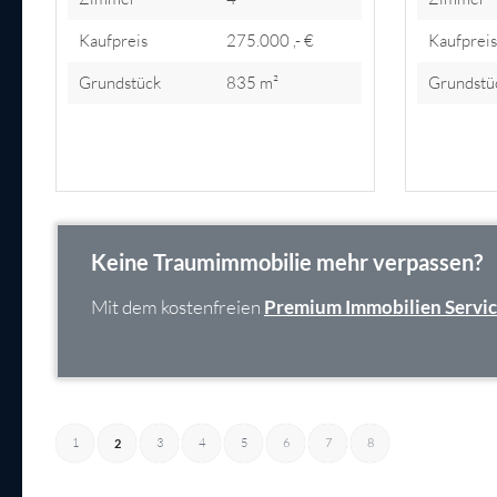
Kaufpreis
275.000 ,- €
Kaufprei
Grundstück
835 m²
Grundstü
Keine Traumimmobilie mehr verpassen?
Mit dem kostenfreien
Premium Immobilien Servi
1
3
4
5
6
7
8
2