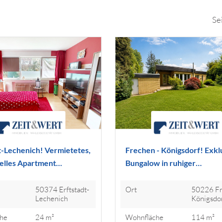
Se
t-Lechenich! Vermietetes,
Frechen - Königsdorf! Exkl
elles Apartment…
Bungalow in ruhiger…
50374 Erftstadt-
Ort
50226 Fr
Lechenich
Königsdo
he
24 m²
Wohnfläche
114 m²