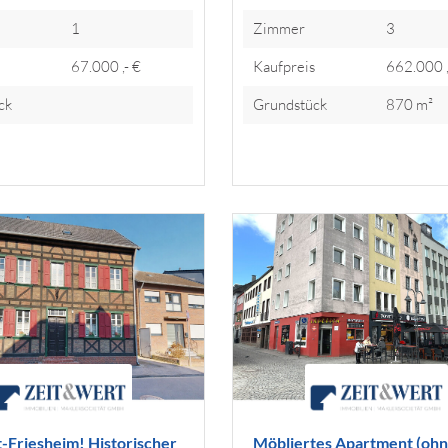
1
Zimmer
3
s
67.000 ,- €
Kaufpreis
662.000 ,
ck
Grundstück
870 m²
t-Friesheim! Historischer
Möbliertes Apartment (oh