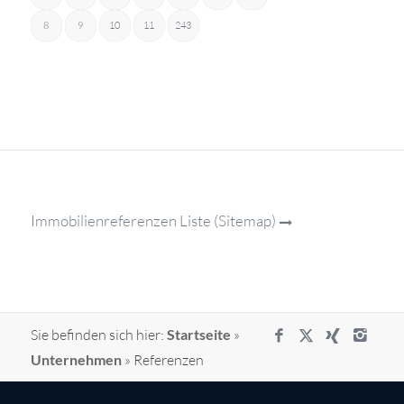
8
9
10
11
243
Immobilienreferenzen Liste (Sitemap)
Sie befinden sich hier:
Startseite
»
Unternehmen
»
Referenzen