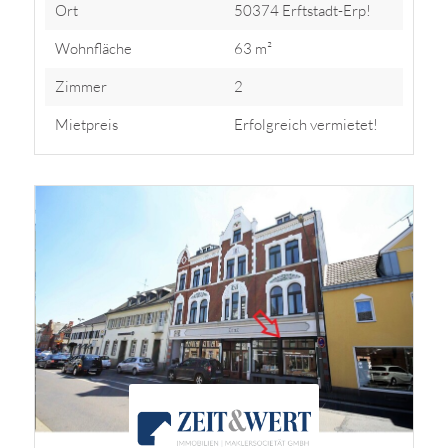
Ort
50374 Erftstadt-Erp!
Wohnfläche
63 m²
Zimmer
2
Mietpreis
Erfolgreich vermietet!