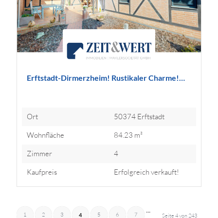
Erftstadt-Dirmerzheim! Rustikaler Charme!…
Ort
50374 Erftstadt
Wohnfläche
84.23 m²
Zimmer
4
Kaufpreis
Erfolgreich verkauft!
...
1
2
3
5
6
7
4
Seite 4 von 243